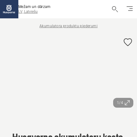
Mežam un dārzam
LV, Latviešu
Akumulatora produktu piederumi
1/4
Husqvarna akumulatoru kaste