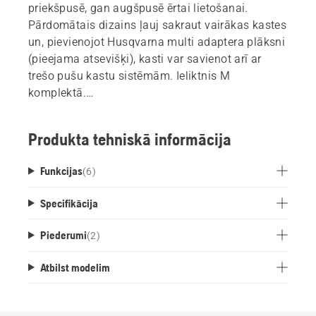
priekšpusē, gan augšpusē ērtai lietošanai.
Pārdomātais dizains ļauj sakraut vairākas kastes
un, pievienojot Husqvarna multi adaptera plāksni
(pieejama atsevišķi), kasti var savienot arī ar
trešo pušu kastu sistēmām. Ieliktnis M
komplektā.
*Husqvarna 36V M izmēra akumulatori =
Bli10/BLi20/40-B70/40-
Produkta tehniskā informācija
B140/Bli100/Bli200/Bli200X
Funkcijas
(
6
)
Specifikācija
Piederumi
(
2
)
Atbilst modelim