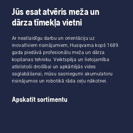
Izmantojot
Svennung),
pogu uz
akumulatora
Husqvarna
trimmera,
Jūs esat atvēris meža un
tehniku,
elektrisko
lai
dārza tīmekļa vietni
šīs rūpes
un ar
aktivizētu
atkrīt.
akumulatoru
šo
darbināmo
režīmu.
Ar neatlaidīgu darbu un orientāciju uz
rokā
turamo
inovatīviem risinājumiem, Husqvarna kopš 1689.
produktu
gada piedāvā profesionālu meža un dārza
nodaļas
kopšanas tehniku. Veiktspēja un lietojamība
vadītājs.
atbilstoši drošībai un apkārtējās vides
saglabāšanai, mūsu sasniegumi akumulatoru
risinājumos un robotikā rāda ceļu nākotnei.
Apskatīt sortimentu