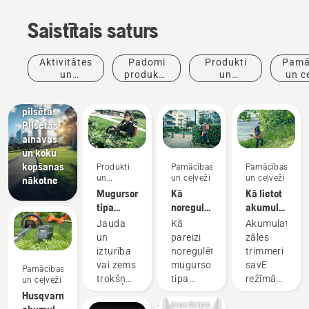
Saistītais saturs
Jaunumi
un preses
Aktivitātes
Padomi
Produkti
Pamā
relīzes
un
produktu
un
un c
Husqvarna
pasākumi
iegādei
inovācijas
dzīvā
pilsēta:
Pilsētas
ainavas
un koku
kopšanas
Produkti
Pamācības
Pamācības
un
un ceļveži
un ceļveži
nākotne
inovācijas
Mugursomas
Kā
Kā lietot
tipa
noregulēt
akumulatora
akumulators
mugursomas
zāles
Jauda
Kā
Akumulatora
akumulatora
trimmeri
un
pareizi
zāles
uzkabi
savE
izturība
noregulēt
trimmeri
režīmā
vai zems
mugursomas
savE
Pamācības
Produkti
trokšņa
tipa
režīmā
un ceļveži
un
līmenis
akumulatora
izmanto,
Husqvarna
inovācijas
un
uzkabi,
lai
akumulatoru