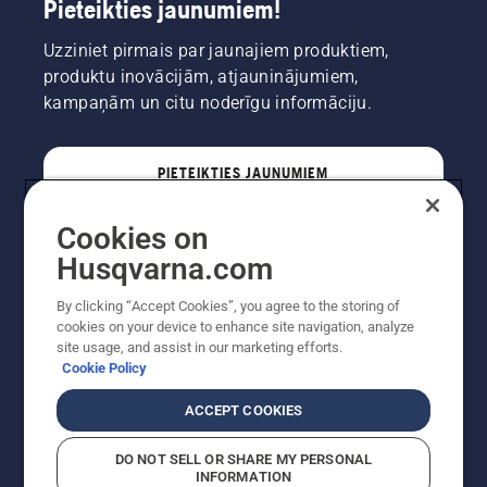
Pieteikties jaunumiem!
Uzziniet pirmais par jaunajiem produktiem,
produktu inovācijām, atjauninājumiem,
kampaņām un citu noderīgu informāciju.
PIETEIKTIES JAUNUMIEM
Cookies on
PROFESIONĀLIS
Husqvarna.com
By clicking “Accept Cookies”, you agree to the storing of
cookies on your device to enhance site navigation, analyze
site usage, and assist in our marketing efforts.
Cookie Policy
ACCEPT COOKIES
DO NOT SELL OR SHARE MY PERSONAL
INFORMATION
Autortiesības — 2022 Husqvarna AB (publ). Visas