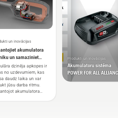
han Svennung),
qvarna elektrisko un ar
mulatoru darbināmo
ā turamo produktu
aļas vadītājs.
ukti un inovācijas
antojiet akumulatora
niku un samaziniet
Produkti un inovācijas
kopes apjomu
Akumulatoru sistēma
ulāra dzinēja apkopes ir
POWER FOR ALL ALLIAN
ns no uzdevumiem, kas
sa daudz laika un var
aukt jūsu darba ritmu.
antojot akumulatora
iku, šīs rūpes atkrīt.