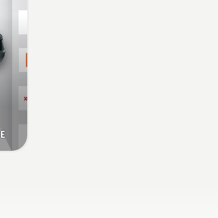
trimmera, lai aktivizētu šo
režīmu.
CE