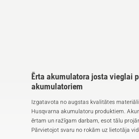
Ērta akumulatora josta vieglai p
akumulatoriem
Izgatavota no augstas kvalitātes materiāl
Husqvarna akumulatoru produktiem. Akumulatoru jost
ērtam un ražīgam darbam, esot tālu projām
Pārvietojot svaru no rokām uz lietotāja v