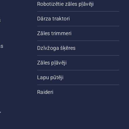
Robotizētie zāles pļāvēji
Dārza traktori
š
Zāles trimmeri
ās
Dzīvžoga šķēres
Zāles pļāvēji
Lapu pūtēji
Raideri
,