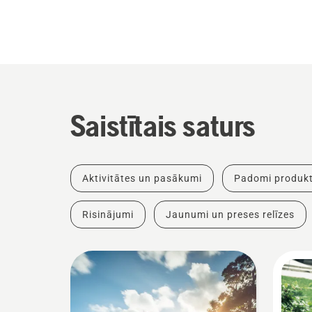
Saistītais saturs
Aktivitātes un pasākumi
Padomi produkt
Risinājumi
Jaunumi un preses relīzes