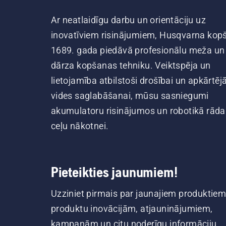
Ar neatlaidīgu darbu un orientāciju uz
inovatīviem risinājumiem, Husqvarna kop
1689. gada piedāvā profesionālu meža un
dārza kopšanas tehniku. Veiktspēja un
lietojamība atbilstoši drošībai un apkārtēj
vides saglabāšanai, mūsu sasniegumi
akumulatoru risinājumos un robotikā rāda
ceļu nākotnei.
Pieteikties jaunumiem!
Uzziniet pirmais par jaunajiem produktiem
produktu inovācijām, atjauninājumiem,
kampaņām un citu noderīgu informāciju.