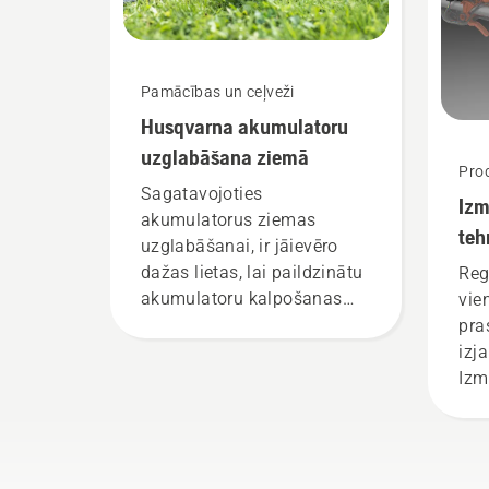
(Jo
Hus
aku
Pamācības un ceļveži
rok
Husqvarna akumulatoru
nod
uzglabāšana ziemā
Prod
Sagatavojoties
Izm
akumulatorus ziemas
teh
uzglabāšanai, ir jāievēro
ap
dažas lietas, lai paildzinātu
Reg
akumulatoru kalpošanas
vie
laiku.
pra
izj
Izm
tehn