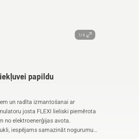
1/4
iekļuvei papildu
iem un radīta izmantošanai ar
a FLEXI lieliski piemērota
 no elektroenerģijas avota.
idukli, iespējams samazināt nogurumu