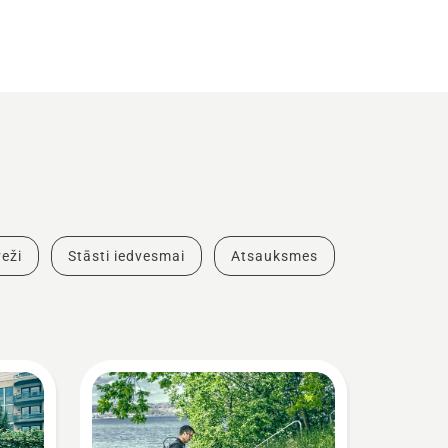
eži
Stāsti iedvesmai
Atsauksmes