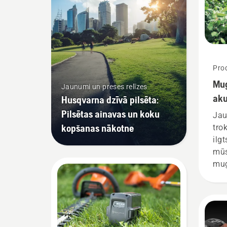
Prod
Mug
Jaunumi un preses relīzes
aku
Husqvarna dzīvā pilsēta:
Pilsētas ainavas un koku
Jau
kopšanas nākotne
tro
ilg
mūs
mug
jāi
vis
pav
izs
stā