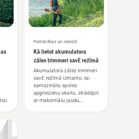
Pamācības un ceļveži
mas
Kā lietot akumulatora
zāles trimmeri savE režīmā
Akumulatora zāles trimmeri
savE režīmā izmanto, lai
samazinātu spoles
,
apgriezienu skaitu, strādājot
nai.
ar maksimālu jaudu,
vienlaikus uzturot tādu
griezes momentu, kas ļauj
ietaupīt akumulatora uzlādi,
pļaujot zāli. Vienkārši
nospiediet savE pogu uz