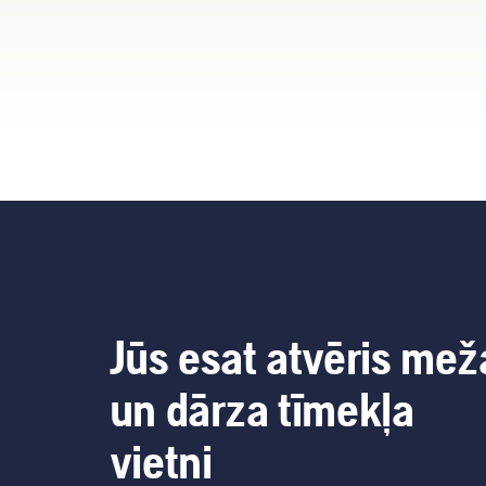
Jūs esat atvēris mež
un dārza tīmekļa
vietni