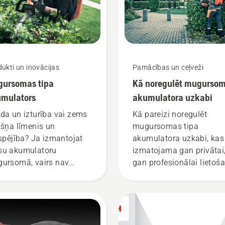
ukti un inovācijas
Pamācības un ceļveži
ursomas tipa
Kā noregulēt mugurso
mulators
akumulatora uzkabi
da un izturība vai zems
Kā pareizi noregulēt
kšņa līmenis un
mugursomas tipa
tspējība? Ja izmantojat
akumulatora uzkabi, kas
u akumulatoru
izmatojama gan privātai
ursomā, vairs nav
gan profesionālai lietoša
zvēlas labākā iespēja no
ām iespējamajām. “Šis ir
isam jauns akumulatoru
trādājumu līmenis,”
sta Johans Svenungs