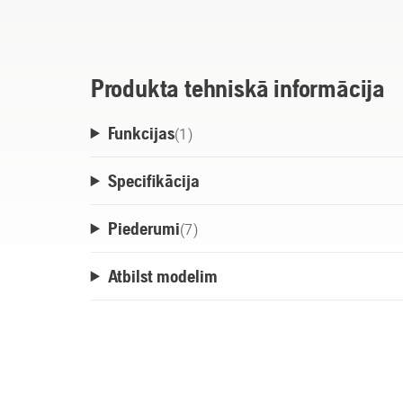
un padarīt darbu efektīvāku. Tāpat ērti pā
ūdeni un piederumus, lai kur jūs dotos.
Produkta tehniskā informācija
Funkcijas
(
1
)
Specifikācija
Piederumi
(
7
)
Atbilst modelim