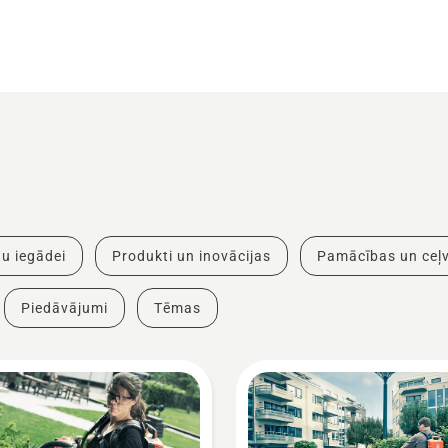
u iegādei
Produkti un inovācijas
Pamācības un ceļv
Piedāvājumi
Tēmas