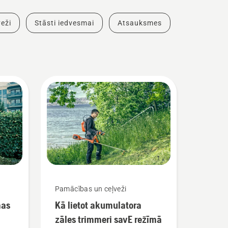
eži
Stāsti iedvesmai
Atsauksmes
Pamācības un ceļveži
mas
Kā lietot akumulatora
zāles trimmeri savE režīmā