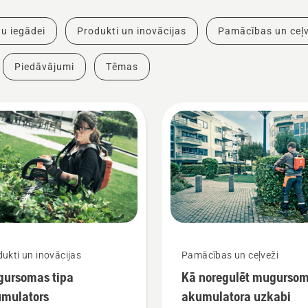
u iegādei
Produkti un inovācijas
Pamācības un ceļv
Piedāvājumi
Tēmas
ukti un inovācijas
Pamācības un ceļveži
ursomas tipa
Kā noregulēt mugurso
mulators
akumulatora uzkabi