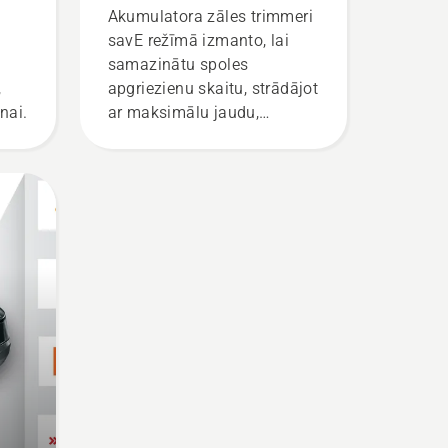
Akumulatora zāles trimmeri
savE režīmā izmanto, lai
samazinātu spoles
,
apgriezienu skaitu, strādājot
nai.
ar maksimālu jaudu,
vienlaikus uzturot tādu
griezes momentu, kas ļauj
ietaupīt akumulatora uzlādi,
pļaujot zāli. Vienkārši
nospiediet savE pogu uz
trimmera, lai aktivizētu šo
režīmu.