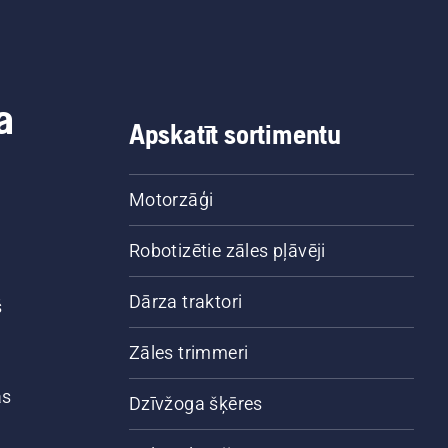
a
Apskatīt sortimentu
Motorzāģi
Robotizētie zāles pļāvēji
Dārza traktori
š
Zāles trimmeri
ās
Dzīvžoga šķēres