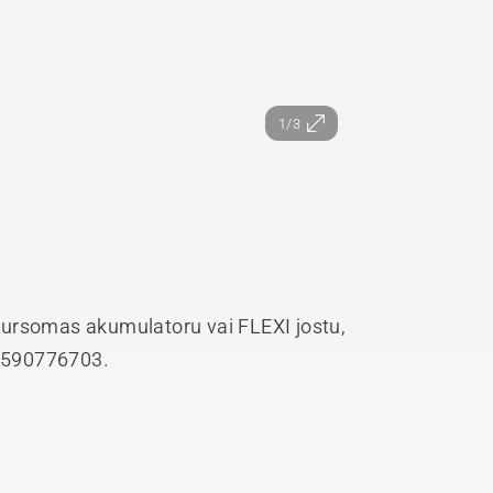
1/3
gursomas akumulatoru vai FLEXI jostu,
i 590776703.