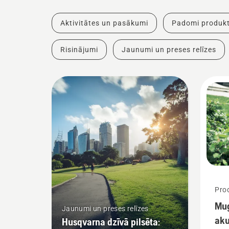
Aktivitātes un pasākumi
Padomi produkt
Risinājumi
Jaunumi un preses relīzes
Prod
Mug
Jaunumi un preses relīzes
aku
Husqvarna dzīvā pilsēta: