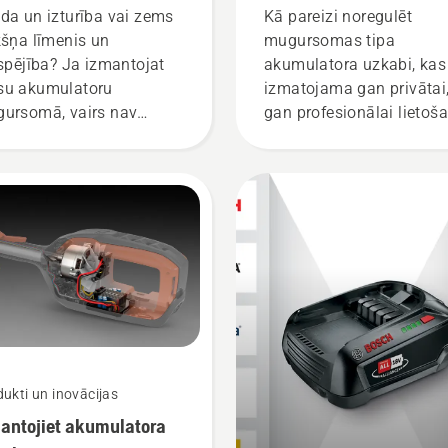
da un izturība vai zems
Kā pareizi noregulēt
kšņa līmenis un
mugursomas tipa
tspējība? Ja izmantojat
akumulatora uzkabi, kas
u akumulatoru
izmatojama gan privātai
ursomā, vairs nav
gan profesionālai lietoša
zvēlas labākā iespēja no
ām iespējamajām. “Šis ir
isam jauns akumulatoru
trādājumu līmenis,”
sta Johans Svenungs
han Svennung),
qvarna elektrisko un ar
mulatoru darbināmo
ā turamo produktu
aļas vadītājs.
ukti un inovācijas
antojiet akumulatora