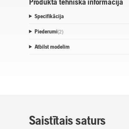
Produkta tehniskā informācija
Specifikācija
Piederumi
(
2
)
Atbilst modelim
Saistītais saturs