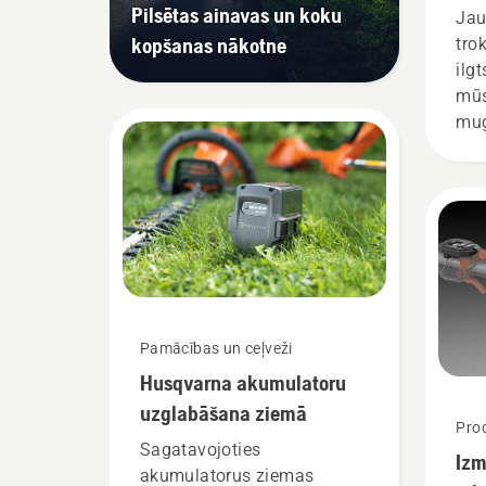
Pilsētas ainavas un koku
Jau
kopšanas nākotne
tro
ilg
mūs
mug
jāi
vis
pav
izs
stā
(Jo
Hus
aku
Pamācības un ceļveži
rok
Husqvarna akumulatoru
nod
uzglabāšana ziemā
Prod
Sagatavojoties
Izm
akumulatorus ziemas