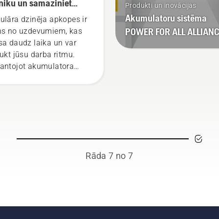
niku un samaziniet
Produkti un inovācijas
kopes apjomu
Akumulatoru sistēma
ulāra dzinēja apkopes ir
POWER FOR ALL ALLIAN
ns no uzdevumiem, kas
sa daudz laika un var
aukt jūsu darba ritmu.
antojot akumulatora
iku, šīs rūpes atkrīt.
Rāda 7 no 7