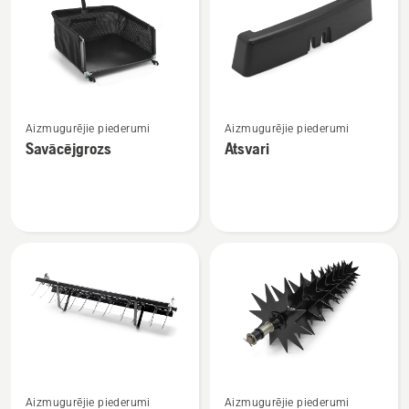
produkti
Skatīt
Skatīt
Aizmugurējie piederumi
Aizmugurējie piederumi
vairāk
vairāk
Savācējgrozs
Atsvari
informācijas
informācijas
par
par
Savācējgrozs
Atsvari
Skatīt
Skatīt
Aizmugurējie piederumi
Aizmugurējie piederumi
vairāk
vairāk