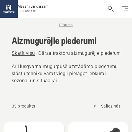
Mežam un dārzam
LV, Latviešu
Sākums
Aizmugurējie piederumi
Skatīt visu
Dārza traktoru aizmugurējie piederumi
Ra
Ar Husqvarna mugurpusē uzstādāmo piederumu
klāstu tehniku varat viegli pielāgot jebkurai
sezonai un situācijai.
33 produkts
Salīdzināt
Visi