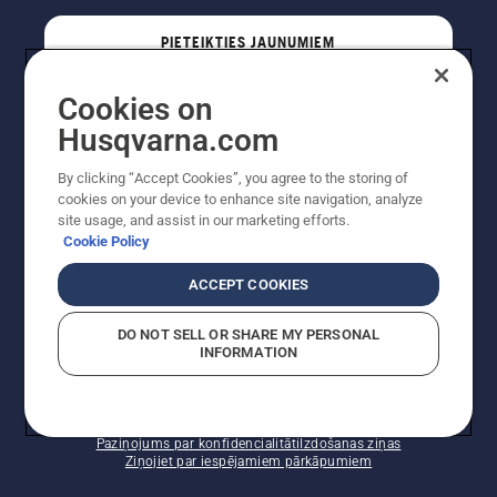
PIETEIKTIES JAUNUMIEM
Cookies on
PROFESIONĀLIS
Husqvarna.com
By clicking “Accept Cookies”, you agree to the storing of
cookies on your device to enhance site navigation, analyze
site usage, and assist in our marketing efforts.
Cookie Policy
ACCEPT COOKIES
DO NOT SELL OR SHARE MY PERSONAL
INFORMATION
Autortiesības — 2022 Husqvarna AB (publ). Visas
tiesības ir aizsargātas. Norādītās cenas ir ieteicamās
mazumtirdzniecības cenas.
Sīkfailu politika
Lietošanas noteikumi
Paziņojums par konfidencialitāti
Izdošanas ziņas
Ziņojiet par iespējamiem pārkāpumiem