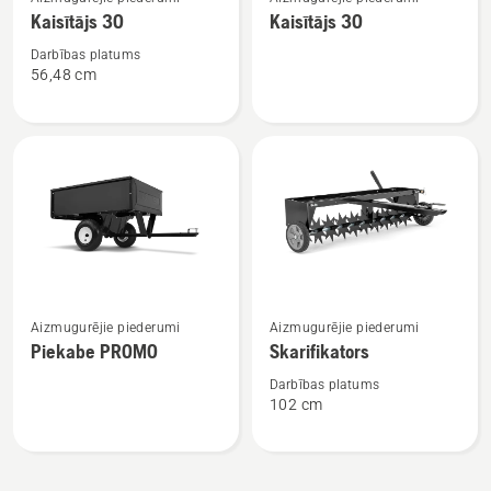
vairāk
vairāk
Kaisītājs 30
Kaisītājs 30
informācijas
informācijas
par
par
Darbības platums
56,48 cm
Kaisītājs
Kaisītājs
30
30
Skatīt
Skatīt
Aizmugurējie piederumi
Aizmugurējie piederumi
vairāk
vairāk
Piekabe PROMO
Skarifikators
informācijas
informācijas
par
par
Darbības platums
102 cm
Piekabe
Skarifikators
PROMO