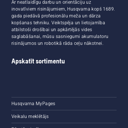
Ar neatlaidīgu darbu un orientāciju uz
inovatīviem risinājumiem, Husqvarna kopš 1689.
gada piedāvā profesionālu meža un dārza
kopšanas tehniku. Veiktspēja un lietojamība
atbilstoši drošībai un apkārtējās vides
saglabāšanai, mūsu sasniegumi akumulatoru
risinājumos un robotikā rāda ceļu nākotnei.
Apskatīt sortimentu
Husqvarna MyPages
Veikalu meklētājs