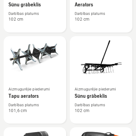
Sūnu grābeklis
Aerators
informācijas
informācijas
par
par
Darbības platums
Darbības platums
102 cm
102 cm
Sūnu
Aerators
grābeklis
Skatīt
Skatīt
Aizmugurējie piederumi
Aizmugurējie piederumi
vairāk
vairāk
Tapu aerators
Sūnu grābeklis
informācijas
informācijas
par
par
Darbības platums
Darbības platums
101,6 cm
102 cm
Tapu
Sūnu
aerators
grābeklis