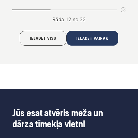
Rāda 12 no 33
IELĀDĒT VISU
IELĀDĒT VAIRĀK
Jūs esat atvēris meža un
dārza tīmekļa vietni