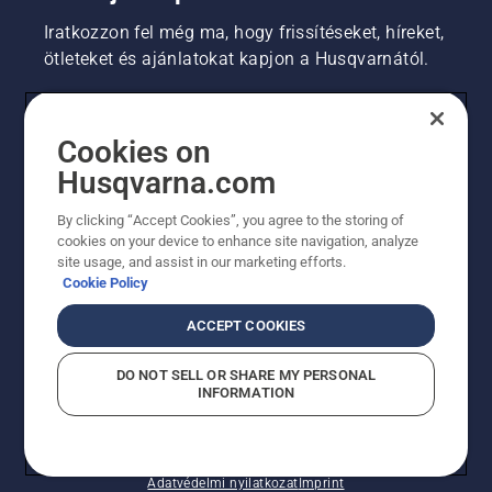
Iratkozzon fel még ma, hogy frissítéseket, híreket,
ötleteket és ajánlatokat kapjon a Husqvarnától.
FOGYASZTÓ
Cookies on
Husqvarna.com
PROFESSZIONÁLIS
By clicking “Accept Cookies”, you agree to the storing of
cookies on your device to enhance site navigation, analyze
site usage, and assist in our marketing efforts.
Cookie Policy
ACCEPT COOKIES
DO NOT SELL OR SHARE MY PERSONAL
INFORMATION
© Husqvarna AB (publ). Minden jog fenntartva.
A sütikkel kapcsolatos nyilatkozat
Használati feltételek
Adatvédelmi nyilatkozat
Imprint