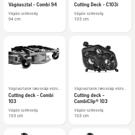
vágóasztalos
vágóasztalos
Vágóasztal - Combi 94
Cutting Deck - C103i
a(z)
a(z)
fűnyírótraktorokhoz
fűnyírótraktorokhoz
Vágóasztal
Cutting
Vágási szélesség
Vágási szélesség
94 cm
103 cm
-
Deck
Combi
-
94
C103i
termékről
termékről
További
További
Vágóasztalok lakossági elülső
Vágóasztalok lakossági elülső
részletek
részletek
vágóasztalos
vágóasztalos
Cutting deck - Combi
Cutting deck -
a(z)
a(z)
fűnyírótraktorokhoz
fűnyírótraktorokhoz
103
CombiClip® 103
Cutting
Cutting
Vágási szélesség
Vágási szélesség
deck
deck
103 cm
103 cm
-
-
Combi
CombiClip®
103
103