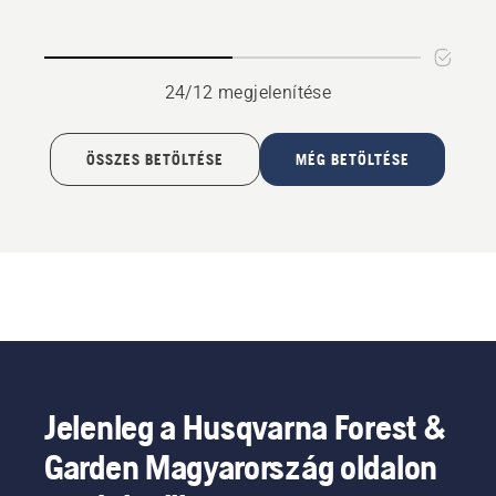
termékről
112
termékről
24/12 megjelenítése
ÖSSZES BETÖLTÉSE
MÉG BETÖLTÉSE
Jelenleg a Husqvarna Forest &
Garden Magyarország oldalon