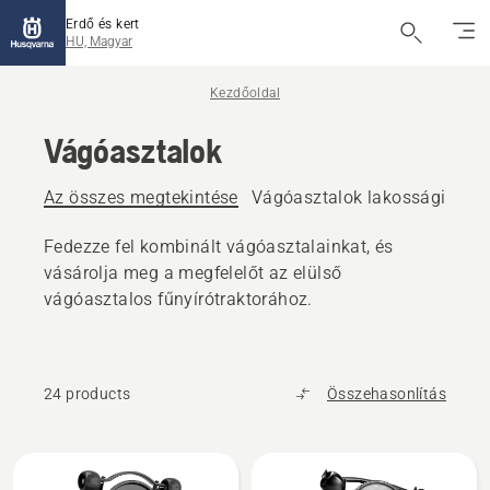
Erdő és kert
HU, Magyar
Kezdőoldal
Vágóasztalok
Az összes megtekintése
Vágóasztalok lakossági elüls
Fedezze fel kombinált vágóasztalainkat, és
vásárolja meg a megfelelőt az elülső
vágóasztalos fűnyírótraktorához.
24 products
Összehasonlítás
All