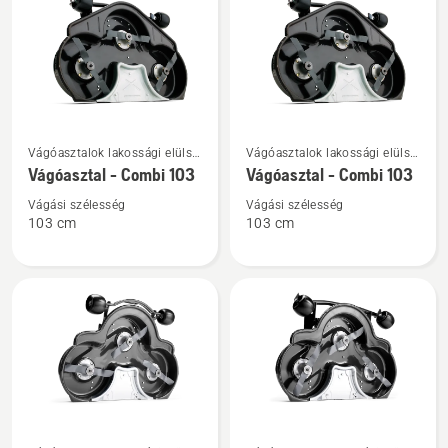
termékről
termékről
További
További
Vágóasztalok lakossági elülső
Vágóasztalok lakossági elülső
részletek
részletek
vágóasztalos
vágóasztalos
Vágóasztal - Combi 103
Vágóasztal - Combi 103
a(z)
a(z)
fűnyírótraktorokhoz
fűnyírótraktorokhoz
Vágóasztal
Vágóasztal
Vágási szélesség
Vágási szélesség
103 cm
103 cm
-
-
Combi
Combi
103
103
termékről
termékről
További
További