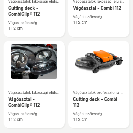
Vágóasztalok lakossági elülső
Vágóasztalok lakossági elülső
részletek
részletek
vágóasztalos
vágóasztalos
Cutting deck -
Vágóasztal - Combi 112
a(z)
a(z)
fűnyírótraktorokhoz
fűnyírótraktorokhoz
CombiClip® 112
Vágási szélesség
Cutting
Vágóasztal
112 cm
Vágási szélesség
deck
-
112 cm
-
Combi
CombiClip®
112
112
termékről
termékről
További
További
Vágóasztalok lakossági elülső
Vágóasztalok professzionális
részletek
részletek
vágóasztalos
elülső vágóasztalos
Vágóasztal -
Cutting deck - Combi
a(z)
a(z)
fűnyírótraktorokhoz
fűnyírótraktorokhoz
CombiClip® 112
112
Vágóasztal
Cutting
Vágási szélesség
Vágási szélesség
-
deck
112 cm
112 cm
CombiClip®
-
112
Combi