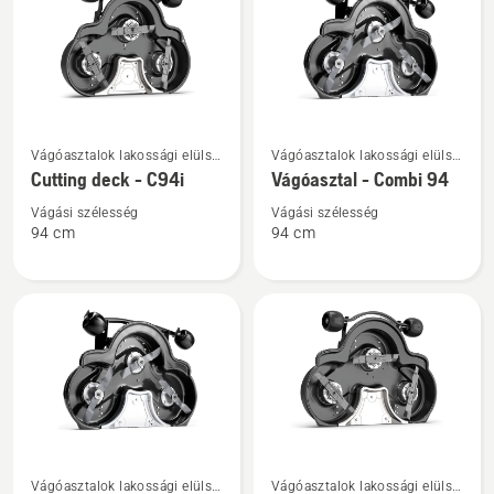
products
További
További
Vágóasztalok lakossági elülső
Vágóasztalok lakossági elülső
részletek
részletek
vágóasztalos
vágóasztalos
Cutting deck - C94i
Vágóasztal - Combi 94
a(z)
a(z)
fűnyírótraktorokhoz
fűnyírótraktorokhoz
Cutting
Vágóasztal
Vágási szélesség
Vágási szélesség
94 cm
94 cm
deck
-
-
Combi
C94i
94
termékről
termékről
További
További
Vágóasztalok lakossági elülső
Vágóasztalok lakossági elülső
részletek
részletek