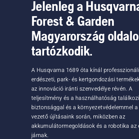
Jelenleg a Husqvarn
Forest & Garden
Magyarország oldal
tartózkodik.
A Husqvarna 1689 óta kínál professzionál
erdészeti, park- és kertgondozási terméke
az innováció iránti szenvedélye révén. A
teljesítmény és a használhatóság találkoz
biztonsággal és a környezetvédelemmel a
vezető újításaink során, miközben az
akkumulátormegoldások és a robotika az 
járnak.