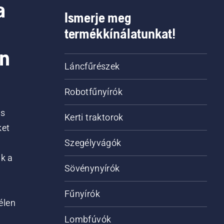
a
Ismerje meg
termékkínálatunkat!
on
Láncfűrészek
Robotfűnyírók
is
Kerti traktorok
ket
Szegélyvágók
ik a
Sövénynyírók
Fűnyírók
élen
Lombfúvók