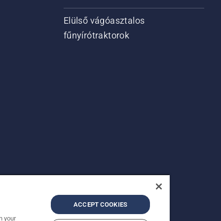
Elülső vágóasztalos
fűnyírótraktorok
ACCEPT COOKIES
n your