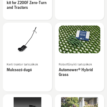
kit for Z200F Zero-Turn
42"Clear
Mulching
and Tractors
Cut
kit
Mulching
termékről
kit
for
Z200F
Zero-
Turn
and
Tractors
További
További
termékről
Kerti traktor tartozékok
Robotfűnyíró tartozékok
részletek
részletek
Mulcsozó dugó
Automower® Hybrid
a(z)
a(z)
Grass
Mulcsozó
Automower®
dugó
Hybrid
termékről
Grass
termékről