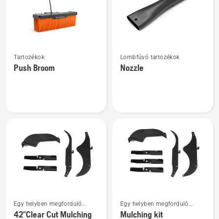
További
További
Tartozékok
Lombfúvó tartozékok
részletek
részletek
Push Broom
Nozzle
a(z)
a(z)
Push
Nozzle
Broom
termékről
termékről
További
További
Egy helyben megforduló
Egy helyben megforduló
részletek
részletek
fűnyíró tartozékok
fűnyíró tartozékok
42"Clear Cut Mulching
Mulching kit
a(z)
a(z)