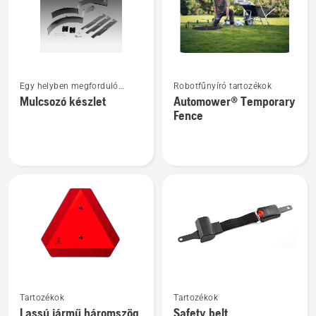
További
További
Egy helyben megforduló
Robotfűnyíró tartozékok
részletek
részletek
fűnyíró tartozékok
Mulcsozó készlet
Automower® Temporary
a(z)
a(z)
Fence
Mulcsozó
Automower®
készlet
Temporary
termékről
Fence
termékről
További
További
Tartozékok
Tartozékok
részletek
részletek
Lassú jármű háromszög
Safety belt