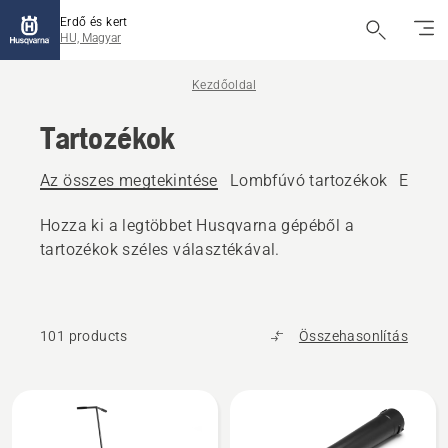
Erdő és kert
HU, Magyar
Kezdőoldal
Tartozékok
Az összes megtekintése
Lombfúvó tartozékok
Elülső
Hozza ki a legtöbbet Husqvarna gépéből a
tartozékok széles választékával.
101 products
Összehasonlítás
All
products