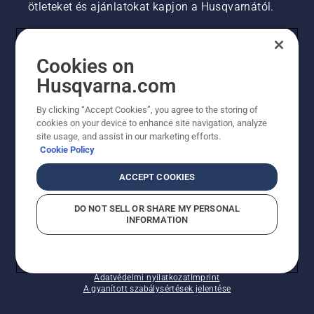
ötleteket és ajánlatokat kapjon a Husqvarnától.
FOGYASZTÓ
Cookies on
Husqvarna.com
PROFESSZIONÁLIS
By clicking “Accept Cookies”, you agree to the storing of
cookies on your device to enhance site navigation, analyze
site usage, and assist in our marketing efforts.
Cookie Policy
ACCEPT COOKIES
DO NOT SELL OR SHARE MY PERSONAL
INFORMATION
© Husqvarna AB (publ). Minden jog fenntartva.
A sütikkel kapcsolatos nyilatkozat
Használati feltételek
Adatvédelmi nyilatkozat
Imprint
A gyanított szabálysértések jelentése