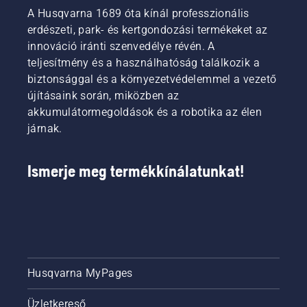
A Husqvarna 1689 óta kínál professzionális
erdészeti, park- és kertgondozási termékeket az
innováció iránti szenvedélye révén. A
teljesítmény és a használhatóság találkozik a
biztonsággal és a környezetvédelemmel a vezető
újításaink során, miközben az
akkumulátormegoldások és a robotika az élen
járnak.
Ismerje meg termékkínálatunkat!
Husqvarna MyPages
Üzletkereső