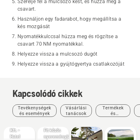
Szerelje fel a mulcsozó kést, és húzza meg a
csavart.
Használjon egy fadarabot, hogy megállítsa a
kés mozgását
Nyomatékkulccsal húzza meg és rögzítse a
csavart 70 NM nyomatékkal.
Helyezze vissza a mulcsozó dugót
Helyezze vissza a gyújtógyertya csatlakozóját
Kapcsolódó cikkek
Ajánlatok
Husqvarna
Tevékenységek
Vásárlási
Termékek
Magyarország
Ajánlatok
és események
tanácsok
és
Husqvarna
- Hotel
innovációk
Magyarország
Európa
Kft. -
Fit közös
Hotel
nyereményjátéka