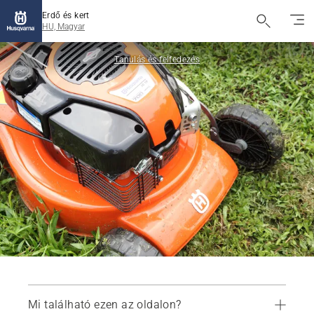
Erdő és kert
HU, Magyar
Tanulás és felfedezés
Mi található ezen az oldalon?