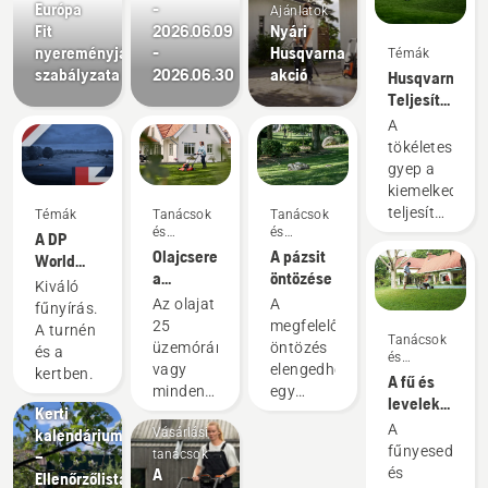
Európa
-
Ajánlatok
Fit
2026.06.09
Nyári
nyereményjáték
-
Husqvarna
Témák
szabályzata
2026.06.30
akció
Husqvarna.
Teljesítmény,
ami új
A
szintre
tökéletes
emeli a
gyep a
játékot.
kiemelkedő
teljesítmény
Témák
Tanácsok
Tanácsok
és
és
alapja.
A DP
útmutatók
útmutatók
Olajcsere
A pázsit
Ez a
World
a
öntözése
mentalitás
Tour
Kiváló
Husqvarna
köti
hivatalos
Az olajat
A
fűnyírás.
fűnyíróban
össze a
robotfűnyíró-
25
megfelelő
A turnén
Tanácsok
DP
partnere
üzemóránként
öntözés
Tanácsok
és a
és
World
vagy
elengedhetetlen
és
kertben.
útmutatók
A fű és
Tourt, a
minden
egy
útmutatók
levelek
Husqvarna
Kerti
szezonban
szép,
mulcsozása
A
British
kalendárium
Vásárlási
cserélje
zöld és
fűnyesedékbő
Masterst
–
tanácsok
ki.
egészséges
A
és
és a
Ellenőrzőlista
Poros,
pázsit