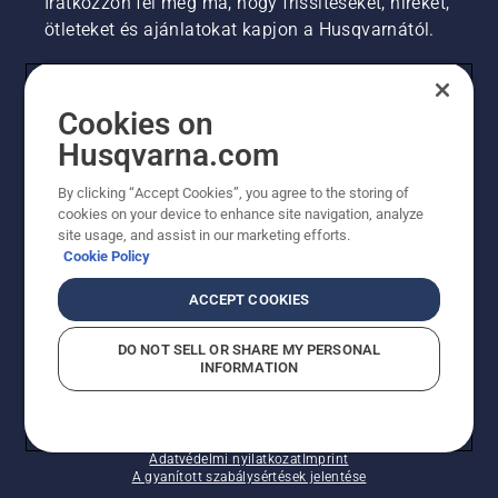
Iratkozzon fel még ma, hogy frissítéseket, híreket,
ötleteket és ajánlatokat kapjon a Husqvarnától.
FOGYASZTÓ
Cookies on
Husqvarna.com
PROFESSZIONÁLIS
By clicking “Accept Cookies”, you agree to the storing of
cookies on your device to enhance site navigation, analyze
site usage, and assist in our marketing efforts.
Cookie Policy
ACCEPT COOKIES
DO NOT SELL OR SHARE MY PERSONAL
INFORMATION
© Husqvarna AB (publ). Minden jog fenntartva.
A sütikkel kapcsolatos nyilatkozat
Használati feltételek
Adatvédelmi nyilatkozat
Imprint
A gyanított szabálysértések jelentése