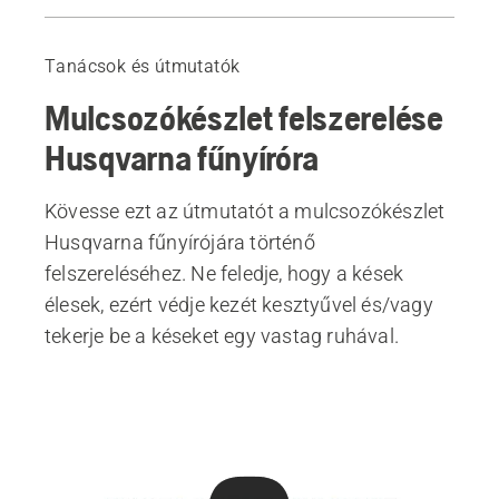
Útmutató
Kiemelt termékek
Tanácsok és útmutatók
Mulcsozókészlet felszerelése
Husqvarna fűnyíróra
Kövesse ezt az útmutatót a mulcsozókészlet
Husqvarna fűnyírójára történő
felszereléséhez. Ne feledje, hogy a kések
élesek, ezért védje kezét kesztyűvel és/vagy
tekerje be a késeket egy vastag ruhával.