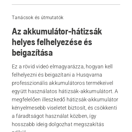
A hátizsák-akkumulátor beigazítása
Tanácsok és útmutatók
Az akkumulátor-hátizsák
helyes felhelyezése és
beigazítása
Ez a rövid videó elmagyarázza, hogyan kell
felhelyezni és beigazítani a Husqvarna
professzionális akkumulátoros termékeivel
együtt használatos hátizsák-akkumulátort. A
megfelelően illeszkedő hátizsák-akkumulátor
kényelmesebb viseletet biztosít, és csökkenti
a fáradtságot használat közben, így
hosszabb ideig dolgozhat megszakítás