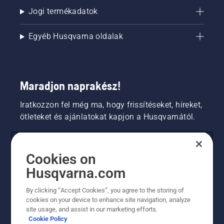
Jogi termékadatok
Egyéb Husqvarna oldalak
Maradjon naprakész!
Iratkozzon fel még ma, hogy frissítéseket, híreket,
ötleteket és ajánlatokat kapjon a Husqvarnától.
FOGYASZTÓ
Cookies on
Husqvarna.com
PROFESSZIONÁLIS
By clicking “Accept Cookies”, you agree to the storing of
cookies on your device to enhance site navigation, analyze
site usage, and assist in our marketing efforts.
Cookie Policy