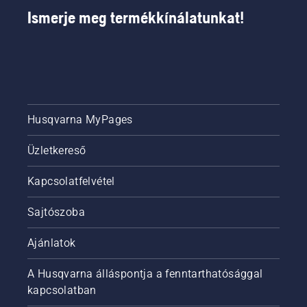
a fűbe
Ismerje meg termékkínálatunkat!
ejtse.
Husqvarna MyPages
Üzletkereső
Kapcsolatfelvétel
Sajtószoba
Ajánlatok
A Husqvarna álláspontja a fenntarthatósággal
kapcsolatban