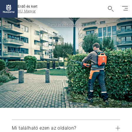
Erdő és kert
HU, Magyar
Tanulás és felfedezés
Mi található ezen az oldalon?