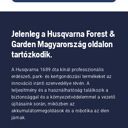
fűszegélyvágót?
késre
a
akkumulátoros
Íme
történő
műanyag
szegélyvágó
néhány
cseréje;
damilt.
egyik
alapvető
csak
gombját.
kérdés,
nézze
Jelenleg a Husqvarna Forest &
amelyek
meg a
megválaszolása
videót,
Garden Magyarország oldalon
elvezeti
és
a helyes
kövesse
tartózkodik.
választáshoz.
ezeket
az
egyszerű
A Husqvarna 1689 óta kínál professzionális
lépéseket.
erdészeti, park- és kertgondozási termékeket az
A pad
innováció iránti szenvedélye révén. A
mindig
hasznos
teljesítmény és a használhatóság találkozik a
a
biztonsággal és a környezetvédelemmel a vezető
munkához,
újításaink során, miközben az
és így
akkumulátormegoldások és a robotika az élen
elkerülheti,
járnak.
hogy a
csavarokat