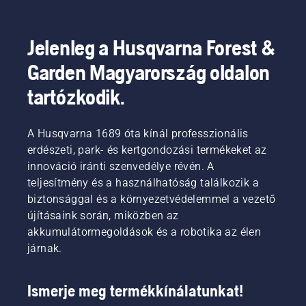
és
robotfűnyírók
rögzítésekor.
nyomtassa
A szíjat
ki a
feszítő
Jelenleg a Husqvarna Forest &
kézikönyvet,
rugó
mielőtt
Garden Magyarország oldalon
eltörhet,
le- vagy
és
felszerelné
tartózkodik.
komoly
a fülkét.
sérülést
okozhat.
A Husqvarna 1689 óta kínál professzionális
erdészeti, park- és kertgondozási termékeket az
innováció iránti szenvedélye révén. A
teljesítmény és a használhatóság találkozik a
biztonsággal és a környezetvédelemmel a vezető
újításaink során, miközben az
akkumulátormegoldások és a robotika az élen
járnak.
Ismerje meg termékkínálatunkat!