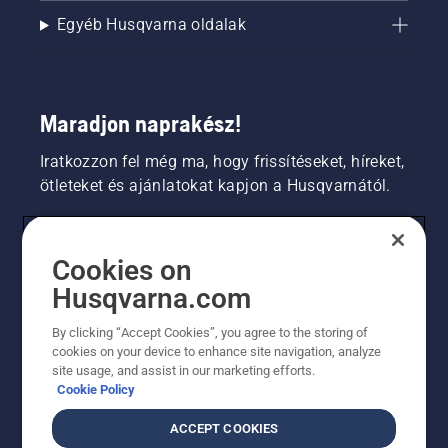
Egyéb Husqvarna oldalak
Maradjon naprakész!
Iratkozzon fel még ma, hogy frissítéseket, híreket,
ötleteket és ajánlatokat kapjon a Husqvarnától.
FOGYASZTÓ
Cookies on
Husqvarna.com
PROFESSZIONÁLIS
By clicking “Accept Cookies”, you agree to the storing of
cookies on your device to enhance site navigation, analyze
site usage, and assist in our marketing efforts.
Cookie Policy
ACCEPT COOKIES