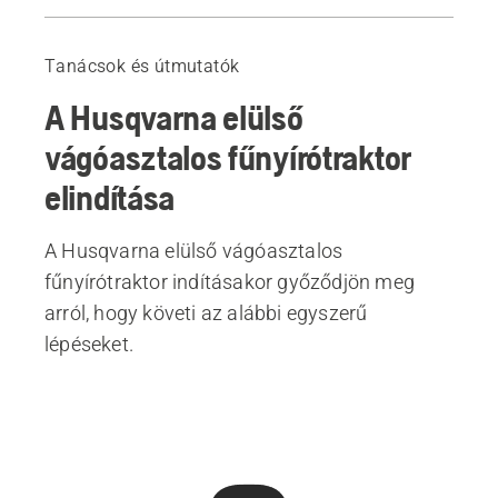
Útmutató
Ajánlott termékek
Tanácsok és útmutatók
A Husqvarna elülső
vágóasztalos fűnyírótraktor
elindítása
A Husqvarna elülső vágóasztalos
fűnyírótraktor indításakor győződjön meg
arról, hogy követi az alábbi egyszerű
lépéseket.