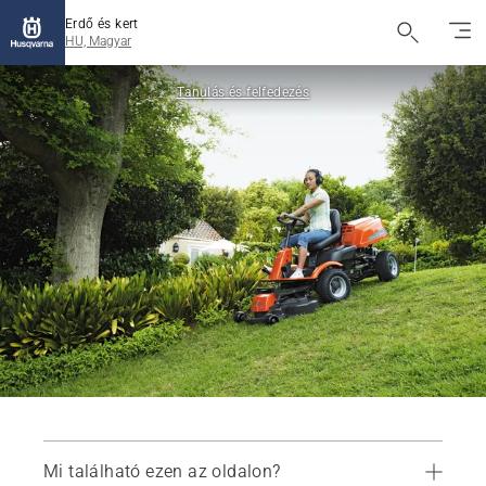
Erdő és kert
HU, Magyar
Tanulás és felfedezés
Mi található ezen az oldalon?