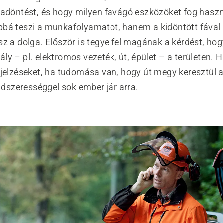
fadöntést, és hogy milyen favágó eszközöket fog hasz
bá teszi a munkafolyamatot, hanem a kidöntött fával 
z a dolga. Először is tegye fel magának a kérdést, hog
y – pl. elektromos vezeték, út, épület – a területen. H
 jelzéseket, ha tudomása van, hogy út megy keresztül a
endszerességgel sok ember jár arra.