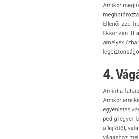
Amikor megtisz
meghatározta a
Ellenőrizze, 
Ekkor van itt 
amelyek útban
legbiztonságos
4. Vág
Amint a fatör
Amikor erre ke
egyenletes va
pedig legyen b
a lejtőtől, v
vágáshoz mely