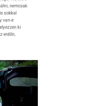
nálni, nemcsak
is sokkal
y van-e
elyezzen ki
z erdőn,