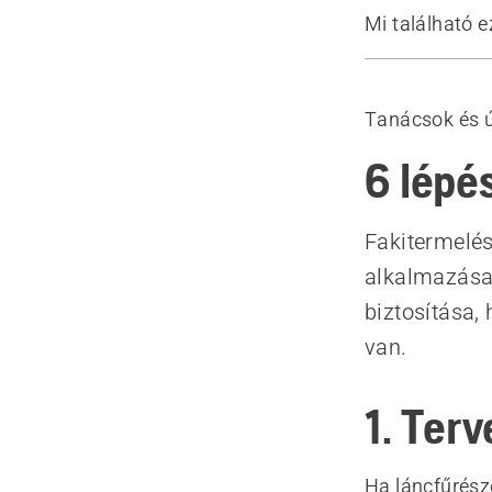
Mi található e
1. Tervezzen
2. Ellenőriz
Tanácsok és 
3. Fatörzs g
4. Vágási te
6 lépé
5. Rendelle
6. Válassza
Fakitermelés
Ajánlott ter
alkalmazása
biztosítása
van.
1. Ter
Ha láncfűrésze