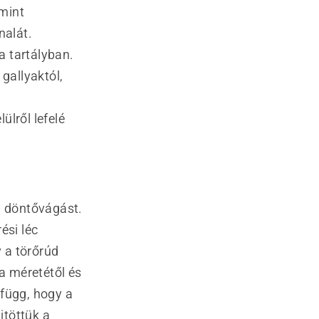
amint
nalát.
a tartályban.
gallyaktól,
ülről lefelé
a döntővágást.
ési léc
 a törőrúd
fa méretétől és
 függ, hogy a
jtöttük a