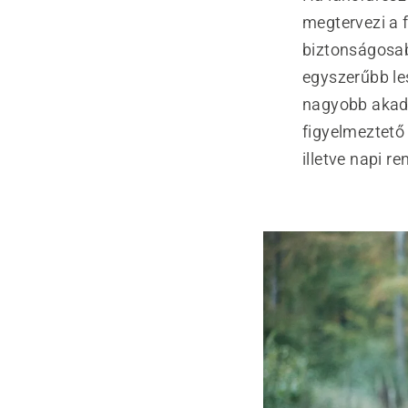
megtervezi a 
biztonságosab
egyszerűbb les
nagyobb akadál
figyelmeztető
illetve napi r