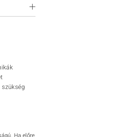
nikák
t
s szükség
ságú. Ha előre