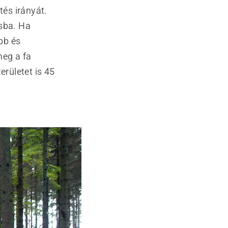
és irányát.
ásba. Ha
ébb és
meg a fa
erületet is 45