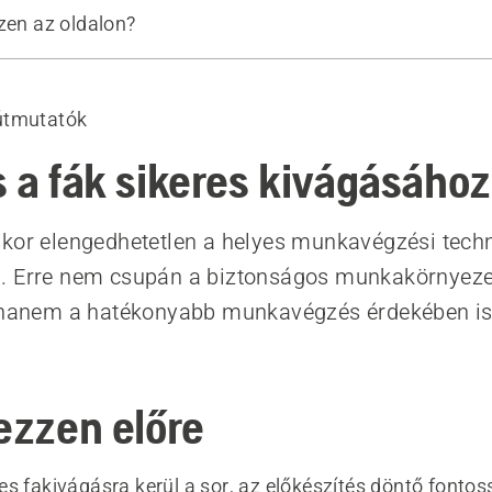
zen az oldalon?
 előre
ze a döntés irányát.
útmutatók
allyazása
chnika kiválasztása
s a fák sikeres kivágásához
nességek ellenőrzése
 ki a szerszámot
kor elengedhetetlen a helyes munkavégzési tech
mékek
. Erre nem csupán a biztonságos munkakörnyeze
, hanem a hatékonyabb munkavégzés érdekében i
vezzen előre
s fakivágásra kerül a sor, az előkészítés döntő fontos