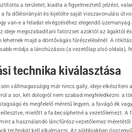
tította a területet, kiadta a figyelmeztető jelzést, val
 fa dőlésirányát és kijelölte saját visszavonulási útvo
hogy van-e a feladat elvégzéséhez elegendő üzemanyag 
az ideje megszabadítani fatörzset azoktól az ágaktól és 
 lehetnek majd a döntővágás fűrészelésénél. A ritkítás
abb módja a lánchúzásos (a vezetőlap alsó oldala), fel
ási technika kiválasztása
zsön vállmagasságig már nincs gally, ideje elkészíteni 
rül a sor, két dologról nem szabad megfeledkezni: a tör
stagságú és megfelelő méretű legyen, a favágó ék vagy
eillesztve, mielőtt a fa becsíphetné a vezetőlemezt. A 
alamint a használandó láncfűrész-vezetőlemez méretétől
ik technikát kell alkalmazni. Az alábbiakban összegyű