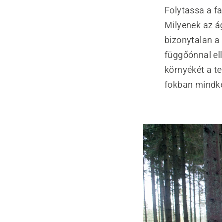
Folytassa a f
Milyenek az á
bizonytalan a 
függőónnal ell
környékét a te
fokban mindké