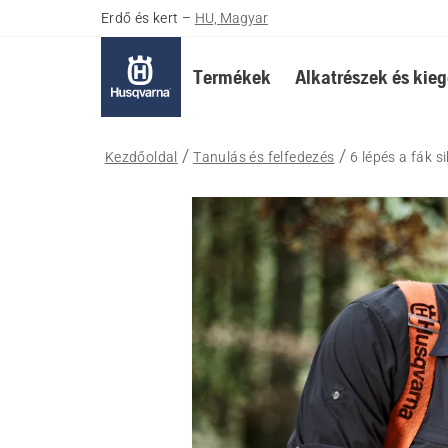
Erdő és kert
–
HU, Magyar
Termékek
Alkatrészek és kieg
Kezdőoldal
Tanulás és felfedezés
6 lépés a fák 