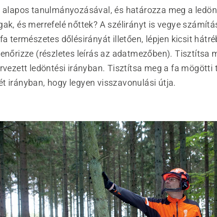
a alapos tanulmányozásával, és határozza meg a ledönt
gak, és merrefelé nőttek? A szélirányt is vegye számít
fa természetes dőlésirányát illetően, lépjen kicsit hátr
enőrizze (részletes leírás az adatmezőben). Tisztítsa 
rvezett ledöntési irányban. Tisztítsa meg a fa mögötti t
t irányban, hogy legyen visszavonulási útja.