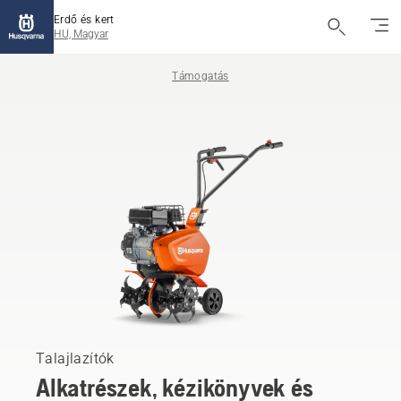
Erdő és kert
HU, Magyar
Támogatás
Talajlazítók
Alkatrészek, kézikönyvek és