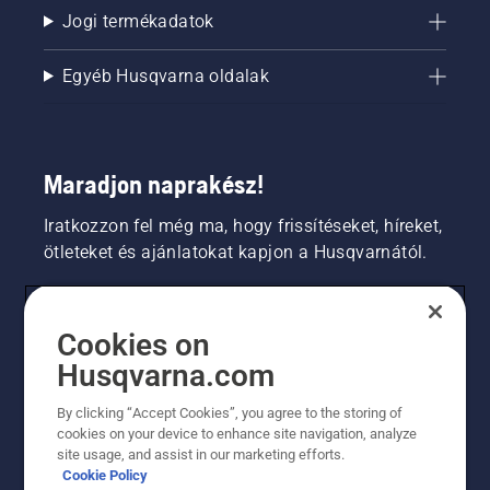
Jogi termékadatok
Egyéb Husqvarna oldalak
Maradjon naprakész!
Iratkozzon fel még ma, hogy frissítéseket, híreket,
ötleteket és ajánlatokat kapjon a Husqvarnától.
FOGYASZTÓ
Cookies on
Husqvarna.com
PROFESSZIONÁLIS
By clicking “Accept Cookies”, you agree to the storing of
cookies on your device to enhance site navigation, analyze
site usage, and assist in our marketing efforts.
Cookie Policy