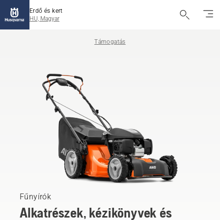
Erdő és kert
HU, Magyar
Támogatás
Fűnyírók
Alkatrészek, kézikönyvek és