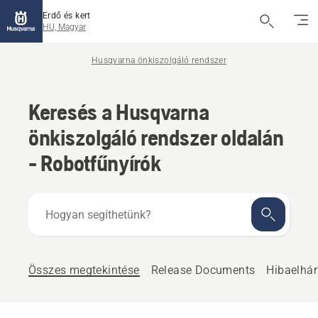
Erdő és kert
HU, Magyar
Husqvarna önkiszolgáló rendszer
Keresés a Husqvarna
önkiszolgáló rendszer oldalán
- Robotfűnyírók
Hogyan
segíthetünk?
Összes megtekintése
Release Documents
Hibaelhár