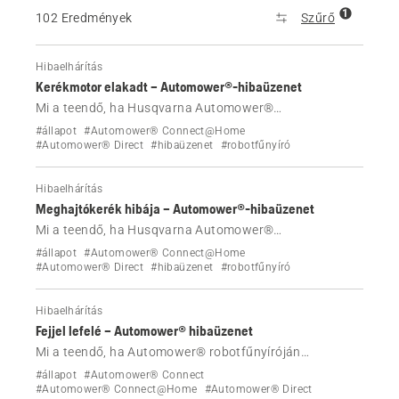
1
102 Eredmények
Szűrő
Hibaelhárítás
Kerékmotor elakadt – Automower®-hibaüzenet
Mi a teendő, ha Husqvarna Automower®
robotfűnyíróján megjelenik a „Kerékmotor elakadt”
#állapot
#Automower® Connect@Home
hibaüzenet?
#Automower® Direct
#hibaüzenet
#robotfűnyíró
Hibaelhárítás
Meghajtókerék hibája – Automower®-hibaüzenet
Mi a teendő, ha Husqvarna Automower®
robotfűnyíróján megjelenik a „Meghajtókerék hibája”
#állapot
#Automower® Connect@Home
hibaüzenet?
#Automower® Direct
#hibaüzenet
#robotfűnyíró
Hibaelhárítás
Fejjel lefelé – Automower® hibaüzenet
Mi a teendő, ha Automower® robotfűnyíróján
megjelenik a „Fejjel lefelé” hibaüzenet?
#állapot
#Automower® Connect
#Automower® Connect@Home
#Automower® Direct