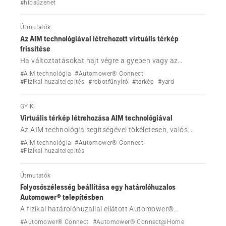
#hibaüzenet
Útmutatók
Az AIM technológiával létrehozott virtuális térkép
frissítése
Ha változtatásokat hajt végre a gyepen vagy az
Automower® rendszer fizikai határolóhuzallal és AIM
#AIM technológia
#Automower® Connect
technológiával történő telepítésén, akkor létrehozhat
#Fizikai huzaltelepítés
#robotfűnyíró
#térkép
#yard
egy új virtuális térképet. Tudja meg, hogyan.
GYIK
Virtuális térkép létrehozása AIM technológiával
Az AIM technológia segítségével tökéletesen, valós
időben felügyelheti gyepét és Automower®
#AIM technológia
#Automower® Connect
robotfűnyíróját határolóhuzalos telepítés esetén.
#Fizikai huzaltelepítés
Útmutatók
Folyosószélesség beállítása egy határolóhuzalos
Automower® telepítésben
A fizikai határolóhuzallal ellátott Automower®
telepítésben a folyosószélességet a rendszer
#Automower® Connect
#Automower® Connect@Home