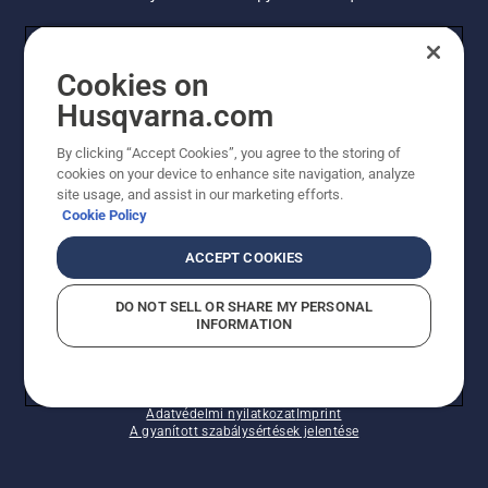
FOGYASZTÓ
Cookies on
Husqvarna.com
PROFESSZIONÁLIS
By clicking “Accept Cookies”, you agree to the storing of
cookies on your device to enhance site navigation, analyze
site usage, and assist in our marketing efforts.
Cookie Policy
ACCEPT COOKIES
DO NOT SELL OR SHARE MY PERSONAL
INFORMATION
© Husqvarna AB (publ). Minden jog fenntartva.
A sütikkel kapcsolatos nyilatkozat
Használati feltételek
Adatvédelmi nyilatkozat
Imprint
A gyanított szabálysértések jelentése