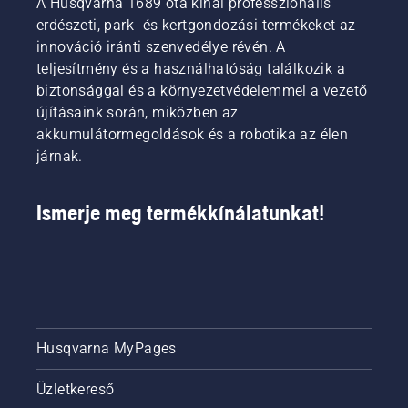
A Husqvarna 1689 óta kínál professzionális
erdészeti, park- és kertgondozási termékeket az
innováció iránti szenvedélye révén. A
teljesítmény és a használhatóság találkozik a
biztonsággal és a környezetvédelemmel a vezető
újításaink során, miközben az
akkumulátormegoldások és a robotika az élen
járnak.
Ismerje meg termékkínálatunkat!
Husqvarna MyPages
Üzletkereső