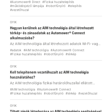
automatikusan beállítja, de manuálisan is beállítható.
#Automower® Direct
#Fizikai huzaltelepítés
#működésjelző lámpája
#robotfűnyíró
#telepítés
Tudja meg, hogyan.
#vezetőhuzal
GYIK
Hogyan kerülnek az AIM technológia által létrehozott
térkép- és zónaadatok az Automower® Connect
alkalmazásba?
Az AIM technológia által létrehozott adatok Wi-Fi- vagy
mobilhálózati kapcsolaton keresztül kerülnek a fizikai
#adatok
#AIM technológia
#Automower® Connect
határolóhuzalos telepítésű Automower®
#Fizikai huzaltelepítés
#robotfűnyíró
#térkép
robotfűnyíróról az Automower® Connect
alkalmazásba.
GYIK
Kell telepítenem vezetőhuzalt az AIM technológia
használatához?
Az AIM technológia fizikai határolóhuzallal ellátott
Automower® robotfűnyíró rendszerben vezetőhuzal
#AIM technológia
#Automower® Connect
nélkül is működik, de nem lesz olyan hatékony.
#Fizikai huzaltelepítés
#robotfűnyíró
#térkép
#vezetőhuzal
GYIK
Tiltott zónák létrehozása az AIM technológia segítségével