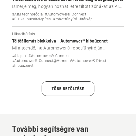
Ismerje meg, hogyan hozhat létre tiltott zónákat az AIM
technológia segítségével az Automower®
#AIM technológia
#Automower® Connect
robotfűnyíróban fizikai határolóhuzallal rendelkező
#Fizikai huzaltelepítés
#robotfűnyíró
#térkép
telepítés esetén. Kövesse lépésenkénti útmutatónkat a
gyep bizonyos területeinek védelme érdekében.
Hibaelhárítás
Töltőállomás blokkolva – Automower® hibaüzenet
Mi a teendő, ha Automower® robotfűnyíróján
megjelenik a „Töltőállomás blokkolva” hibaüzenet?
#állapot
#Automower® Connect
#Automower® Connect@Home
#Automower® Direct
#hibaüzenet
TÖBB BETÖLTÉSE
További segítségre van