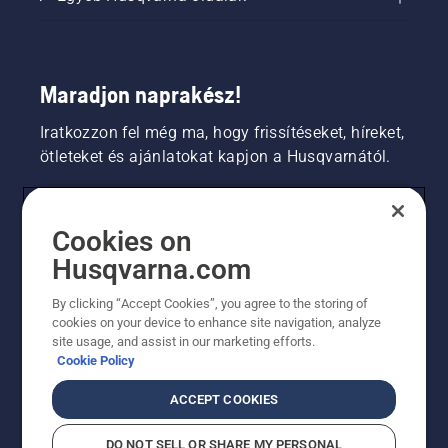
Maradjon naprakész!
Iratkozzon fel még ma, hogy frissítéseket, híreket,
ötleteket és ajánlatokat kapjon a Husqvarnától.
FOGYASZTÓ
Cookies on
Husqvarna.com
PROFESSZIONÁLIS
By clicking “Accept Cookies”, you agree to the storing of
cookies on your device to enhance site navigation, analyze
site usage, and assist in our marketing efforts.
Cookie Policy
ACCEPT COOKIES
DO NOT SELL OR SHARE MY PERSONAL