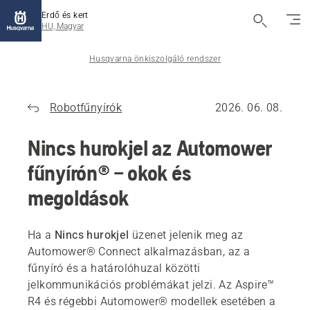
Erdő és kert
HU, Magyar
Husqvarna önkiszolgáló rendszer
Robotfűnyírók
2026. 06. 08.
Nincs hurokjel az Automower
fűnyírón® – okok és
megoldások
Ha a
Nincs hurokjel
üzenet jelenik meg az
Automower® Connect alkalmazásban, az a
fűnyíró és a határolóhuzal közötti
jelkommunikációs problémákat jelzi. Az Aspire™
R4 és régebbi Automower® modellek esetében a