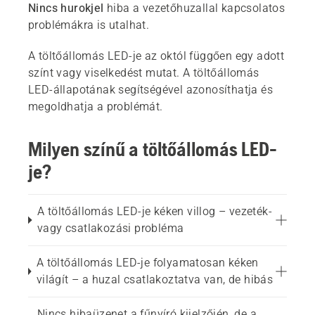
Nincs hurokjel
hiba a vezetőhuzallal kapcsolatos
problémákra is utalhat.
A töltőállomás LED-je az októl függően egy adott
színt vagy viselkedést mutat. A töltőállomás
LED-állapotának segítségével azonosíthatja és
megoldhatja a problémát.
Milyen színű a töltőállomás LED-
je?
A töltőállomás LED-je kéken villog – vezeték-
vagy csatlakozási probléma
A töltőállomás LED-je folyamatosan kéken
világít – a huzal csatlakoztatva van, de hibás
Nincs hibaüzenet a fűnyíró kijelzőjén, de a