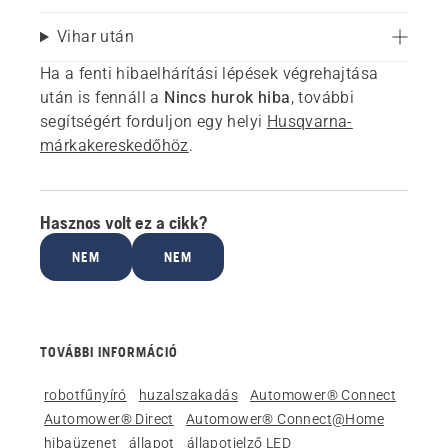
Vihar után
Ha a fenti hibaelhárítási lépések végrehajtása
után is fennáll a
Nincs hurok hiba
, további
segítségért forduljon egy helyi
Husqvarna-
márkakereskedőhöz
.
Hasznos volt ez a cikk?
NEM
NEM
TOVÁBBI INFORMÁCIÓ
robotfűnyíró
huzalszakadás
Automower® Connect
Automower® Direct
Automower® Connect@Home
hibaüzenet
állapot
állapotjelző LED