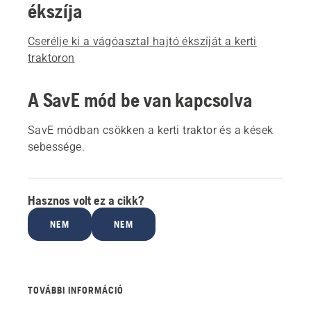
ékszíja
Cserélje ki a vágóasztal hajtó ékszíját a kerti
traktoron
A SavE mód be van kapcsolva
SavE módban csökken a kerti traktor és a kések
sebessége.
Hasznos volt ez a cikk?
NEM
NEM
TOVÁBBI INFORMÁCIÓ