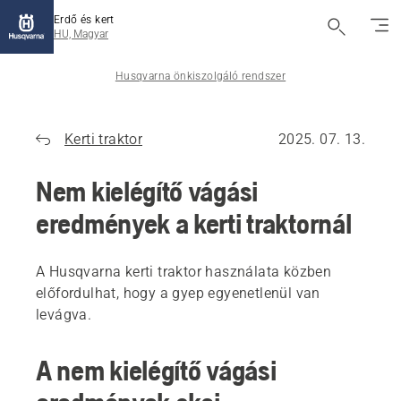
Erdő és kert
HU, Magyar
Husqvarna önkiszolgáló rendszer
Kerti traktor
2025. 07. 13.
Nem kielégítő vágási
eredmények a kerti traktornál
A Husqvarna kerti traktor használata közben
előfordulhat, hogy a gyep egyenetlenül van
levágva.
A nem kielégítő vágási