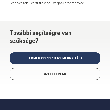
vágókések
kerti traktor
vágási eredmények
További segítségre van
szüksége?
TERMÉKASSZISZTENS MEGNYITÁSA
ÜZLETKERESŐ