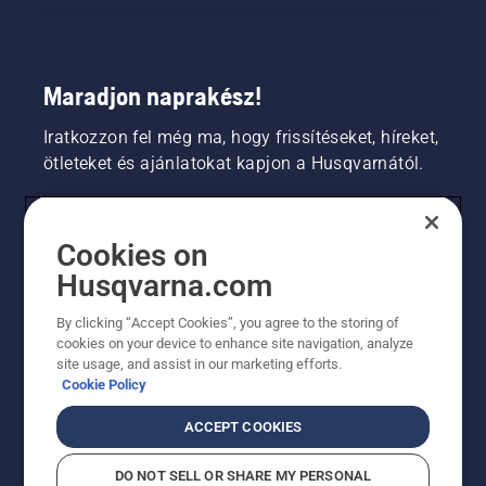
Maradjon naprakész!
Iratkozzon fel még ma, hogy frissítéseket, híreket,
ötleteket és ajánlatokat kapjon a Husqvarnától.
FOGYASZTÓ
Cookies on
Husqvarna.com
PROFESSZIONÁLIS
By clicking “Accept Cookies”, you agree to the storing of
cookies on your device to enhance site navigation, analyze
site usage, and assist in our marketing efforts.
Cookie Policy
ACCEPT COOKIES
DO NOT SELL OR SHARE MY PERSONAL