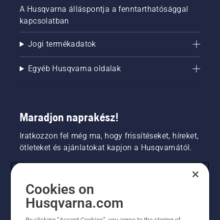
A Husqvarna álláspontja a fenntarthatósággal
kapcsolatban
Jogi termékadatok
Egyéb Husqvarna oldalak
Maradjon naprakész!
Iratkozzon fel még ma, hogy frissítéseket, híreket,
ötleteket és ajánlatokat kapjon a Husqvarnától.
FOGYASZTÓ
Cookies on
Husqvarna.com
PROFESSZIONÁLIS
By clicking “Accept Cookies”, you agree to the storing of