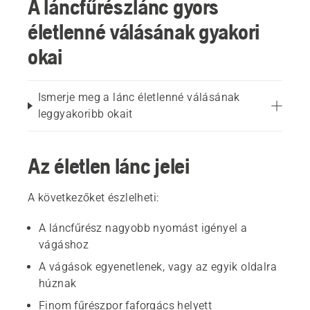
A láncfűrészlánc gyors
életlenné válásának gyakori
okai
Ismerje meg a lánc életlenné válásának
leggyakoribb okait
Az életlen lánc jelei
A következőket észlelheti:
A láncfűrész nagyobb nyomást igényel a
vágáshoz
A vágások egyenetlenek, vagy az egyik oldalra
húznak
Finom fűrészpor faforgács helyett