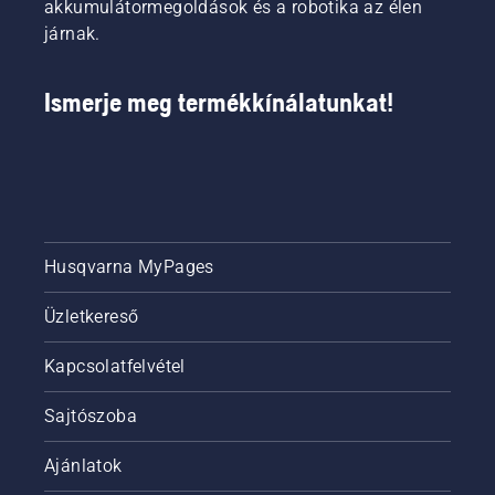
akkumulátormegoldások és a robotika az élen
járnak.
Ismerje meg termékkínálatunkat!
Husqvarna MyPages
Üzletkereső
Kapcsolatfelvétel
Sajtószoba
Ajánlatok