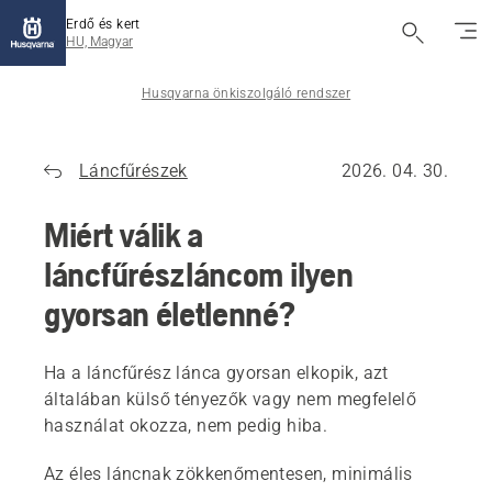
Erdő és kert
HU, Magyar
Husqvarna önkiszolgáló rendszer
Láncfűrészek
2026. 04. 30.
Miért válik a
láncfűrészláncom ilyen
gyorsan életlenné?
Ha a láncfűrész lánca gyorsan elkopik, azt
általában külső tényezők vagy nem megfelelő
használat okozza, nem pedig hiba.
Az éles láncnak zökkenőmentesen, minimális