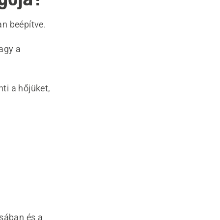
an beépítve.
agy a
ti a hőjüket,
ásában és a