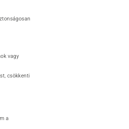
biztonságosan
sok vagy
st, csökkenti
em a