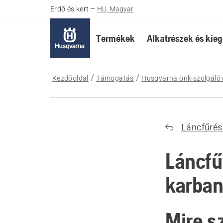
Erdő és kert
–
HU, Magyar
Termékek
Alkatrészek és kieg
Kezdőoldal
Támogatás
Husqvarna önkiszolgáló 
Láncfűrés
Láncfűr
karban
Mire s