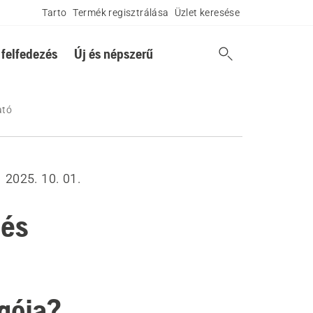
Tarto
Termék regisztrálása
Üzlet keresése
 felfedezés
Új és népszerű
ató
2025. 10. 01.
 és
ogója?