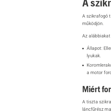
A szikr
A szikrafogó t
működjön.
Az alábbiakat k
Állapot: El
lyukak.
Koromlerakó
a motor ford
Miért fo
A tiszta szik
láncfűrész max