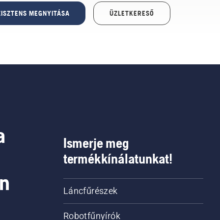
ISZTENS MEGNYITÁSA
ÜZLETKERESŐ
a
Ismerje meg
termékkínálatunkat!
on
Láncfűrészek
Robotfűnyírók