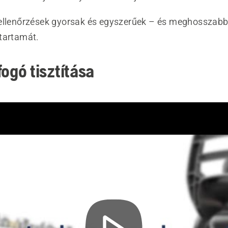
ellenőrzések gyorsak és egyszerűek – és meghosszabbí
tartamát.
fogó tisztítása