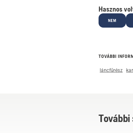
Hasznos volt
NEM
TOVÁBBI INFOR
láncfűrész
ka
További