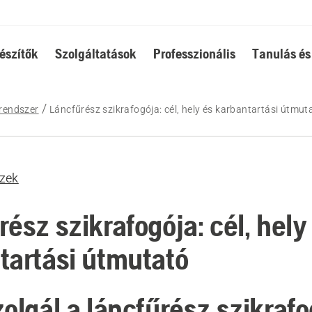
észítők
Szolgáltatások
Professzionális
Tanulás és
rendszer
Láncfűrész szikrafogója: cél, hely és karbantartási útmut
zek
ész szikrafogója: cél, hely
tartási útmutató
zolgál a láncfűrész szikraf