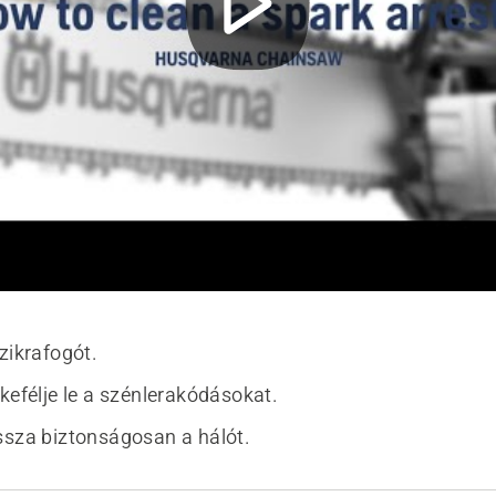
zikrafogót.
kefélje le a szénlerakódásokat.
ssza biztonságosan a hálót.