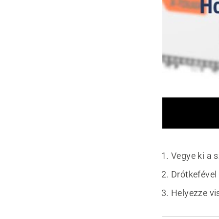
Vegye ki a s
Drótkefével 
Helyezze vi