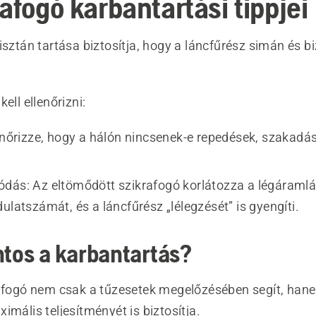
afogó karbantartási tippjei
isztán tartása biztosítja, hogy a láncfűrész simán és 
ell ellenőrizni:
lenőrizze, hogy a hálón nincsenek-e repedések, szakadá
dás: Az eltömődött szikrafogó korlátozza a légáramlá
ulatszámát, és a láncfűrész „lélegzését” is gyengíti.
ntos a karbantartás?
rafogó nem csak a tűzesetek megelőzésében segít, han
imális teljesítményét is biztosítja.