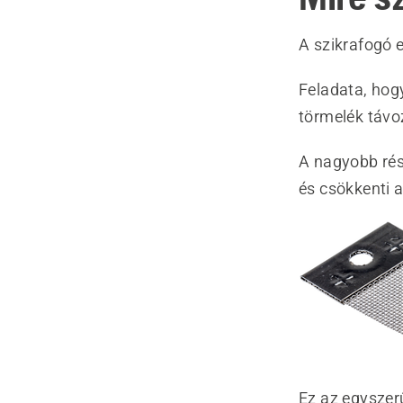
A szikrafogó 
Feladata, hog
törmelék távo
A nagyobb rés
és csökkenti a
Ez az egyszer