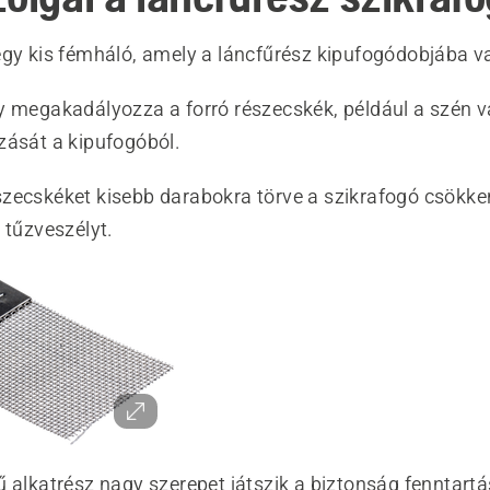
egy kis fémháló, amely a láncfűrész kipufogódobjába v
y megakadályozza a forró részecskék, például a szén v
zását a kipufogóból.
zecskéket kisebb darabokra törve a szikrafogó csökken
 tűzveszélyt.
ű alkatrész nagy szerepet játszik a biztonság fenntart