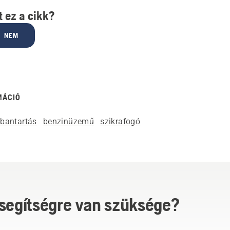
 ez a cikk?
NEM
MÁCIÓ
rbantartás
benzinüzemű
szikrafogó
 segítségre van szüksége?