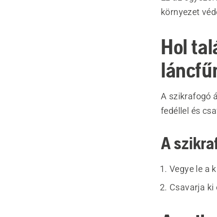
környezet véd
Hol tal
láncfű
A szikrafogó á
fedéllel és cs
A szikra
Vegye le a 
Csavarja ki