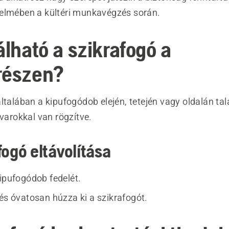
elmében a kültéri munkavégzés során.
álható a szikrafogó a
részen?
ltalában a kipufogódob elején, tetején vagy oldalán tal
avarokkal van rögzítve.
fogó eltávolítása
kipufogódob fedelét.
 és óvatosan húzza ki a szikrafogót.