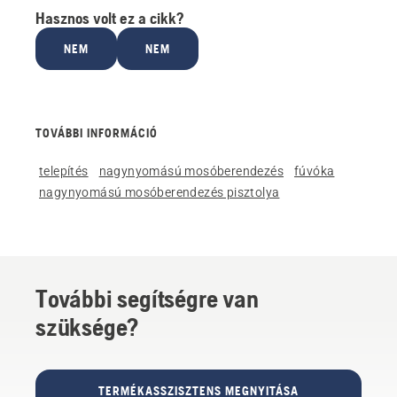
Hasznos volt ez a cikk?
NEM
NEM
TOVÁBBI INFORMÁCIÓ
telepítés
nagynyomású mosóberendezés
fúvóka
nagynyomású mosóberendezés pisztolya
További segítségre van
szüksége?
TERMÉKASSZISZTENS MEGNYITÁSA