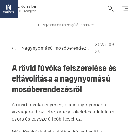
Erdő és kert
HU, Magyar
Husqvarna önkiszolgáló rendszer
2025. 09.
Nagynyomású mosóberendezések
29.
A rövid fúvóka felszerelése és
eltávolítása a nagynyomású
mosóberendezésről
A rövid fúvóka egyenes, alacsony nyomású
vízsugarat hoz létre, amely tökéletes a felületek
gyors és egyszerű leöblítéséhez.
Más fúvókákkal ellentétben közvetlenül a