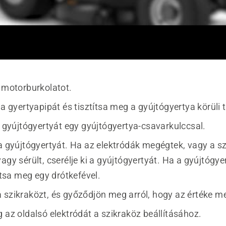
a motorburkolatot.
 a gyertyapipát és tisztítsa meg a gyújtógyertya körüli t
a gyújtógyertyát egy gyújtógyertya-csavarkulccsal.
 a gyújtógyertyát. Ha az elektródák megégtek, vagy a sz
agy sérült, cserélje ki a gyújtógyertyát. Ha a gyújtógy
títsa meg egy drótkefével.
 szikraközt, és győződjön meg arról, hogy az értéke me
 az oldalsó elektródát a szikraköz beállításához.