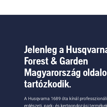
Jelenleg a Husqvarn
Forest & Garden
Magyarország oldal
tartózkodik.
A Husqvarna 1689 óta kínál professzionál
erdészeti, park- és kertgondozási terméke