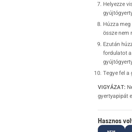
Helyezze vi
gyújtógyert
Húzza meg a
össze nem 
Ezután húzz
fordulatot 
gyújtógyert
Tegye fel a 
VIGYÁZAT:
Ne
gyertyapipát e
Hasznos volt