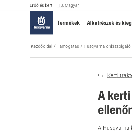
Erdő és kert
–
HU, Magyar
Termékek
Alkatrészek és kieg
Kezdőoldal
Támogatás
Husqvarna önkiszolgáló 
Kerti trakt
A kert
ellenő
A Husqvarna k