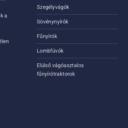
Szegélyvágók
ik a
Sövénynyírók
Fűnyírók
élen
Lombfúvók
Elülső vágóasztalos
fűnyírótraktorok