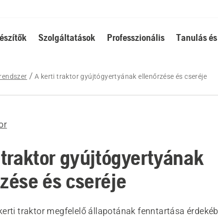
észítők
Szolgáltatások
Professzionális
Tanulás és
rendszer
A kerti traktor gyújtógyertyának ellenőrzése és cseréje
or
i traktor gyújtógyertyának
rzése és cseréje
erti traktor megfelelő állapotának fenntartása érdeké