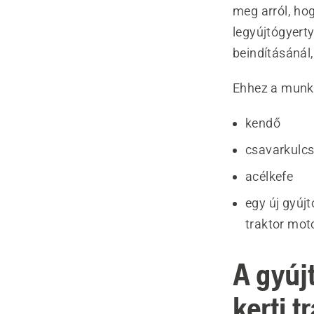
meg arról, ho
legyújtógyerty
beindításánál
Ehhez a munká
kendő
csavarkulcs
acélkefe
egy új gyújt
traktor mot
A gyújt
kerti t