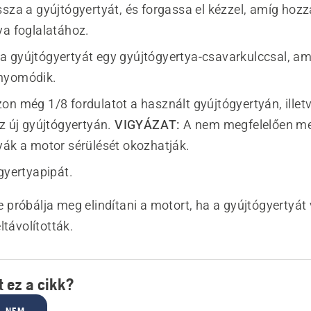
ssza a gyújtógyertyát, és forgassa el kézzel, amíg hoz
ya foglalatához.
 gyújtógyertyát egy gyújtógyertya-csavarkulccsal, amí
nyomódik.
on még 1/8 fordulatot a használt gyújtógyertyán, illet
az új gyújtógyertyán.
VIGYÁZAT:
A nem megfelelően m
yák a motor sérülését okozhatják.
gyertyapipát.
 próbálja meg elindítani a motort, ha a gyújtógyertyát
ltávolították.
 ez a cikk?