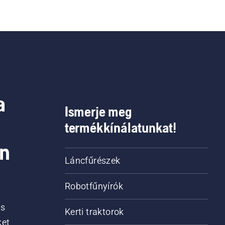
a
Ismerje meg
termékkínálatunkat!
on
Láncfűrészek
Robotfűnyírók
is
Kerti traktorok
ket