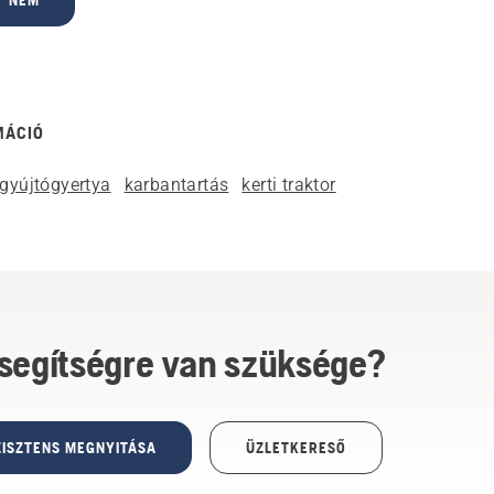
NEM
MÁCIÓ
gyújtógyertya
karbantartás
kerti traktor
 segítségre van szüksége?
ISZTENS MEGNYITÁSA
ÜZLETKERESŐ