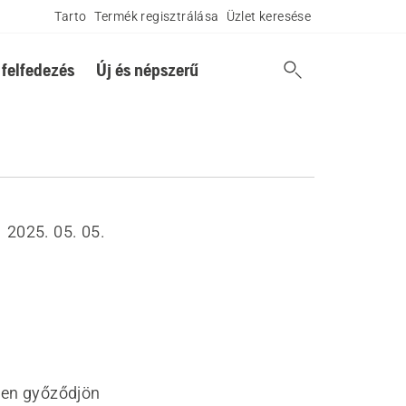
Tarto
Termék regisztrálása
Üzlet keresése
 felfedezés
Új és népszerű
2025. 05. 05.
ben győződjön