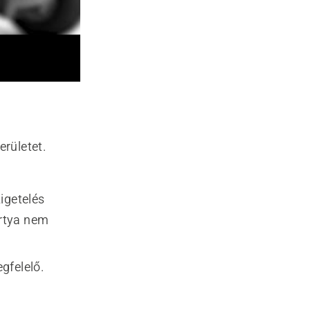
erületet.
igetelés
ertya nem
gfelelő.