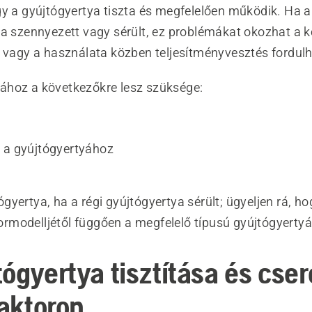
gy a gyújtógyertya tiszta és megfelelően működik. Ha a
a szennyezett vagy sérült, ez problémákat okozhat a ke
, vagy a használata közben teljesítményvesztés fordulh
hoz a következőkre lesz szüksége:
 a gyújtógyertyához
ógyertya, ha a régi gyújtógyertya sérült; ügyeljen rá, ho
ormodelljétől függően a megfelelő típusú gyújtógyertyá
ógyertya tisztítása és cser
raktoron