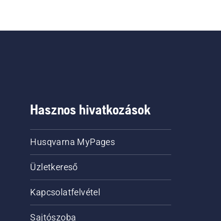
Hasznos hivatkozások
Husqvarna MyPages
Üzletkereső
Kapcsolatfelvétel
Sajtószoba