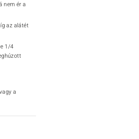
zá nem ér a
g az alátét
ve 1/4
eghúzott
 vagy a