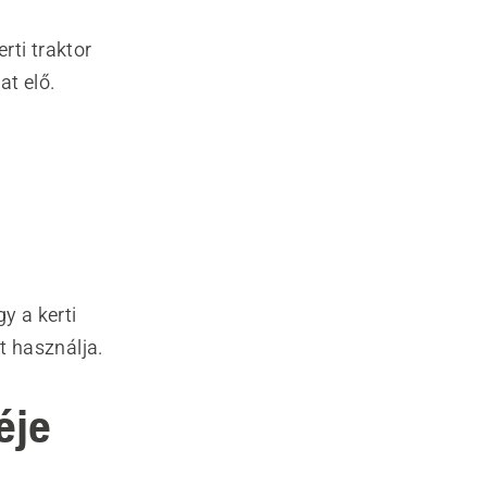
rti traktor
at elő.
gy a kerti
t használja.
éje