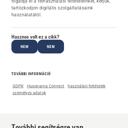
fogadja el a felhasználási feltételeinket, kérjük,
tartózkodjon digitális szolgáltatásaink
használatától.
Hasznos volt ez a cikk?
NEM
NEM
TOVÁBBI INFORMÁCIÓ
GDPR
Husqvarna Connect
használati feltételek
személyes adatok
További segítségre van