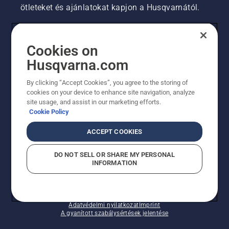
ötleteket és ajánlatokat kapjon a Husqvarnától.
FOGYASZTÓ
Cookies on
Husqvarna.com
PROFESSZIONÁLIS
By clicking “Accept Cookies”, you agree to the storing of
cookies on your device to enhance site navigation, analyze
site usage, and assist in our marketing efforts.
Cookie Policy
ACCEPT COOKIES
DO NOT SELL OR SHARE MY PERSONAL
INFORMATION
© Husqvarna AB (publ). Minden jog fenntartva.
A sütikkel kapcsolatos nyilatkozat
Használati feltételek
Adatvédelmi nyilatkozat
Imprint
A gyanított szabálysértések jelentése