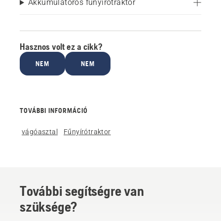
Akkumulátoros fűnyírótraktor
Hasznos volt ez a cikk?
NEM
NEM
TOVÁBBI INFORMÁCIÓ
vágóasztal
Fűnyírótraktor
További segítségre van
szüksége?