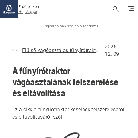
Erdő és kert
HU, Magyar
Husqvarna önkiszolgáló rendszer
2025.
Elülső vágóasztalos fűnyírótraktorok
12. 09.
A fűnyírótraktor
vágóasztalának felszerelése
és eltávolítása
Ez a cikk a fűnyírótraktor késeinek felszereléséről
és eltávolításáról szól.