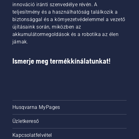
innováció iránti szenvedélye révén. A
teljesítmény és a használhatóság találkozik a
biztonsággal és a környezetvédelemmel a vezető
újításaink során, miközben az
akkumulátormegoldások és a robotika az élen
járnak.
Ismerje meg termékkínálatunkat!
Husqvarna MyPages
Üzletkereső
Kapcsolatfelvétel