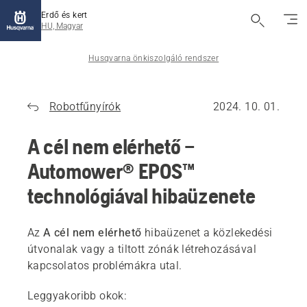
Erdő és kert
HU, Magyar
Husqvarna önkiszolgáló rendszer
Robotfűnyírók
2024. 10. 01.
A cél nem elérhető –
Automower® EPOS™
technológiával hibaüzenete
Az
A cél nem elérhető
hibaüzenet a közlekedési
útvonalak vagy a tiltott zónák létrehozásával
kapcsolatos problémákra utal.
Leggyakoribb okok: