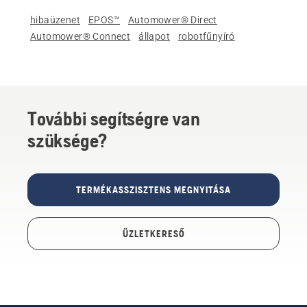
hibaüzenet
EPOS™
Automower® Direct
Automower® Connect
állapot
robotfűnyíró
További segítségre van
szüksége?
TERMÉKASSZISZTENS MEGNYITÁSA
ÜZLETKERESŐ