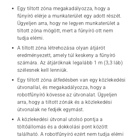
Egy tiltott zóna megakadályozza, hogy a
fűnyíró elérje a munkaterület egy adott részét.
Ügyeljen arra, hogy ne legyen munkaterület a
tiltott zóna mögött, mert a fűnyíró ott nem
tudja elérni.
A tiltott zóna létrehozása olyan átjárót
eredményezett, amely túl keskeny a fűnyíró
számára. Az átjáróknak legalább 1 m (3,3 láb)
szélesnek kell lenniük.
Egy tiltott zóna átfedésben van egy közlekedési
útvonallal, és megakadályozza, hogy a
robotfűnyíró kövesse az útvonalat. Ügyeljen
arra, hogy a tiltott zónák és a közlekedési
útvonalak ne fedjék egymást.
A közlekedési útvonal utolsó pontja a
töltőállomás és a dokkolási pont között
található. A robotfűnyíró ezért nem tudja elérni