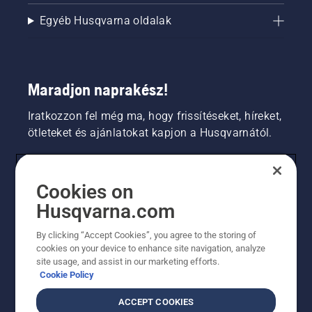
Egyéb Husqvarna oldalak
Maradjon naprakész!
Iratkozzon fel még ma, hogy frissítéseket, híreket,
ötleteket és ajánlatokat kapjon a Husqvarnától.
FOGYASZTÓ
Cookies on
Husqvarna.com
PROFESSZIONÁLIS
By clicking “Accept Cookies”, you agree to the storing of
cookies on your device to enhance site navigation, analyze
site usage, and assist in our marketing efforts.
Cookie Policy
ACCEPT COOKIES