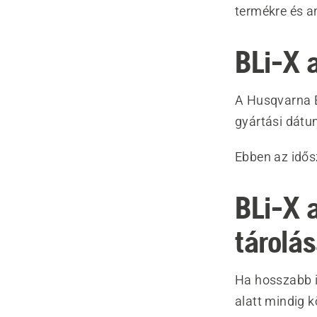
termékre és a
BLi-X 
A Husqvarna B
gyártási dátu
Ebben az idős
BLi-X 
tárolá
Ha hosszabb id
alatt mindig k