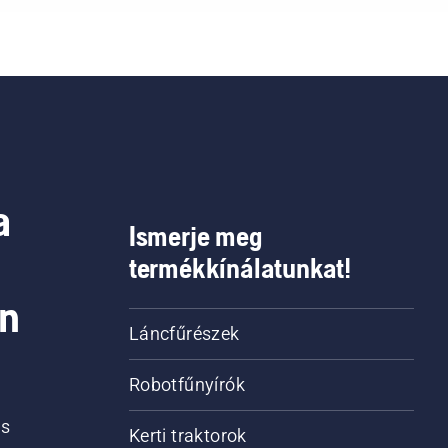
a
Ismerje meg
termékkínálatunkat!
on
Láncfűrészek
Robotfűnyírók
is
Kerti traktorok