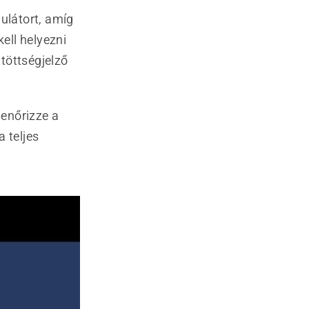
mulátort, amíg
kell helyezni
töttségjelző
lenőrizze a
a teljes