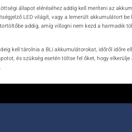
öttségi állapot eléréséhez addig kell meríteni az akku
ttségjelző LED világít, vagy a lemerült akkumulátort be 
ortöltőbe addig, amíg villogni nem kezd a harmadik töl
eig kell tárolnia a BLi akkumulátorokat, időről időre el
apotot, és szükség esetén töltse fel őket, hogy elkerülje 
.