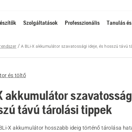
észítők
Szolgáltatások
Professzionális
Tanulás és
rendszer
A BLi-X akkumulátor szavatossági ideje, és hosszú távú tá
or és töltő
X akkumulátor szavatossági
zú távú tárolási tippek
Li-X akkumulátor hosszabb ideig történő tárolása hatá