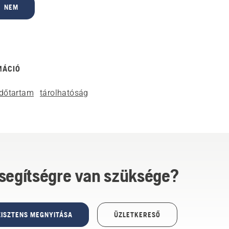
NEM
MÁCIÓ
időtartam
tárolhatóság
 segítségre van szüksége?
ISZTENS MEGNYITÁSA
ÜZLETKERESŐ