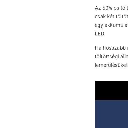
Az 50%-os tölt
csak két töltö
egy akkumulát
LED.
Ha hosszabb id
töltöttségi áll
lemerülésüket