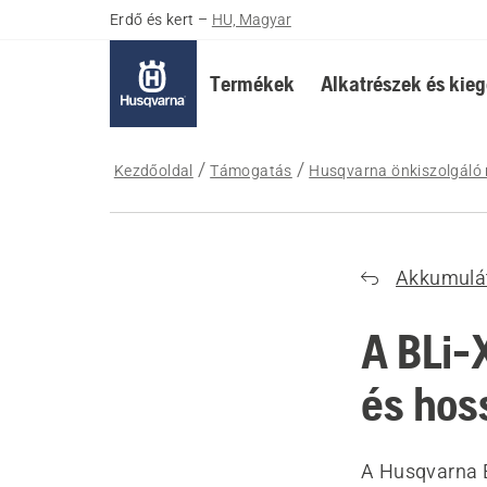
Erdő és kert
–
HU, Magyar
Termékek
Alkatrészek és kieg
Kezdőoldal
Támogatás
Husqvarna önkiszolgáló 
Akkumulát
A BLi-
és hoss
A Husqvarna B