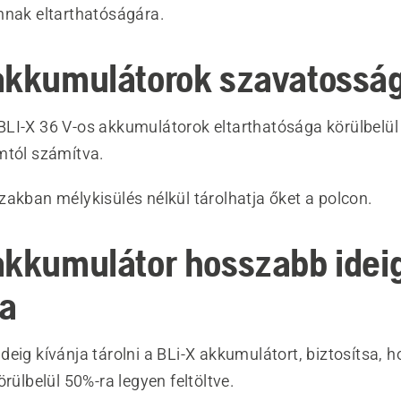
nnak eltarthatóságára.
akkumulátorok szavatosság
LI-X 36 V-os akkumulátorok eltarthatósága körülbelül
mtól számítva.
zakban mélykisülés nélkül tárolhatja őket a polcon.
akkumulátor hosszabb ideig
sa
eig kívánja tárolni a BLi-X akkumulátort, biztosítsa, h
örülbelül 50%-ra legyen feltöltve.