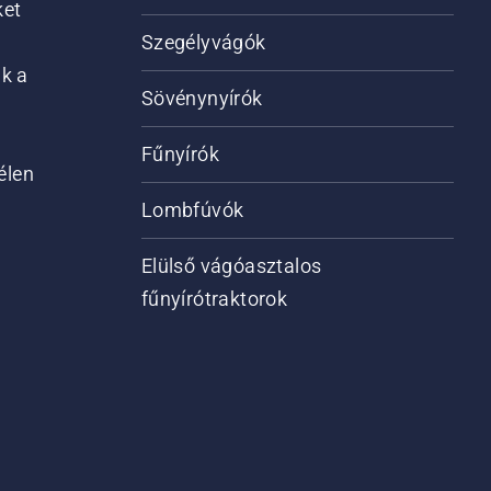
ket
Szegélyvágók
ik a
Sövénynyírók
Fűnyírók
élen
Lombfúvók
Elülső vágóasztalos
fűnyírótraktorok