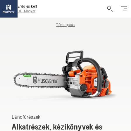
Erdő és kert
HU, Magyar
Támogatás
Láncfűrészek
Alkatrészek, kézikönyvek és