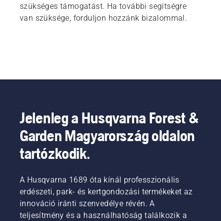
szükséges támogatást. Ha további segítségre
van szüksége, forduljon hozzánk bizalommal.
Jelenleg a Husqvarna Forest &
Garden Magyarország oldalon
tartózkodik.
A Husqvarna 1689 óta kínál professzionális
erdészeti, park- és kertgondozási termékeket az
innováció iránti szenvedélye révén. A
teljesítmény és a használhatóság találkozik a