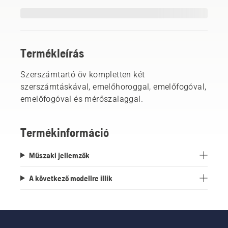
Termékleírás
Szerszámtartó öv kompletten két
szerszámtáskával, emelőhoroggal, emelőfogóval,
emelőfogóval és mérőszalaggal.
Termékinformáció
Műszaki jellemzők
A következő modellre illik