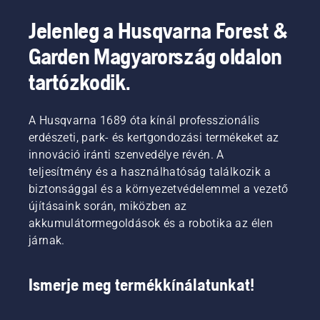
Jelenleg a Husqvarna Forest &
Garden Magyarország oldalon
tartózkodik.
A Husqvarna 1689 óta kínál professzionális
erdészeti, park- és kertgondozási termékeket az
innováció iránti szenvedélye révén. A
teljesítmény és a használhatóság találkozik a
biztonsággal és a környezetvédelemmel a vezető
újításaink során, miközben az
akkumulátormegoldások és a robotika az élen
járnak.
Ismerje meg termékkínálatunkat!