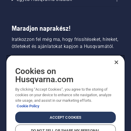
Maradjon naprakész!
Iratkozzon fel még ma, hogy frissítéseket, híreket,
ötleteket és ajánlatokat kapjon a Husqvarnától.
FOGYASZTÓ
Cookies on
Husqvarna.com
PROFESSZIONÁLIS
By clicking “Accept Cookies”, you agree to the storing of
cookies on your device to enhance site navigation, analyze
site usage, and assist in our marketing efforts.
Cookie Policy
ACCEPT COOKIES
DO NOT SELL OR SHARE MY PERSONAL