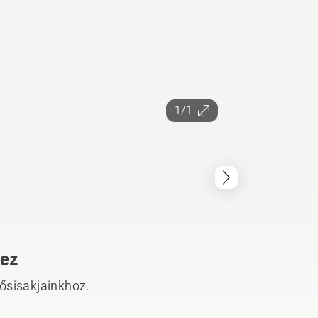
1/1
hez
édősisakjainkhoz.