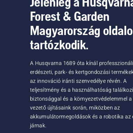
Jelenleg a Husqvarn
Forest & Garden
Magyarország oldal
tartózkodik.
A Husqvarna 1689 óta kínál professzionál
erdészeti, park- és kertgondozási terméke
az innováció iránti szenvedélye révén. A
teljesítmény és a használhatóság találkoz
biztonsággal és a környezetvédelemmel a
vezető újításaink során, miközben az
akkumulátormegoldások és a robotika az 
járnak.