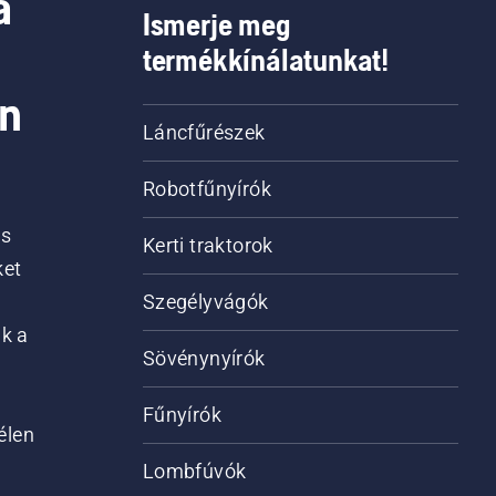
a
Ismerje meg
termékkínálatunkat!
on
Láncfűrészek
Robotfűnyírók
is
Kerti traktorok
ket
Szegélyvágók
ik a
Sövénynyírók
Fűnyírók
élen
Lombfúvók