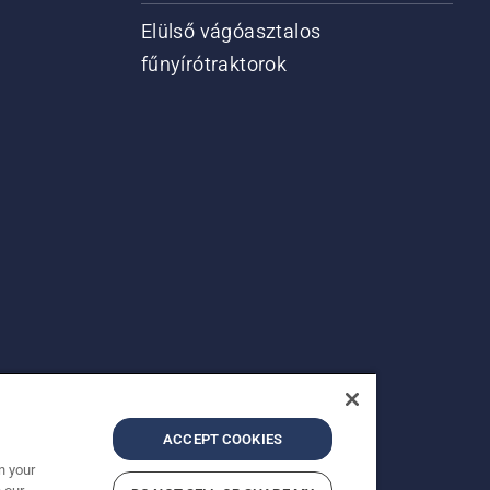
Elülső vágóasztalos
fűnyírótraktorok
ACCEPT COOKIES
n your