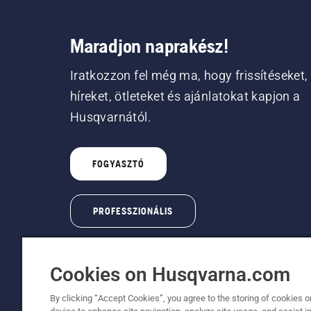
Maradjon naprakész!
Iratkozzon fel még ma, hogy frissítéseket,
híreket, ötleteket és ajánlatokat kapjon a
Husqvarnától.
FOGYASZTÓ
PROFESSZIONÁLIS
Cookies on Husqvarna.com
By clicking “Accept Cookies”, you agree to the storing of cookies o