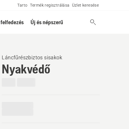
Tarto
Termék regisztrálása
Üzlet keresése
 felfedezés
Új és népszerű
Láncfűrészbiztos sisakok
Nyakvédő