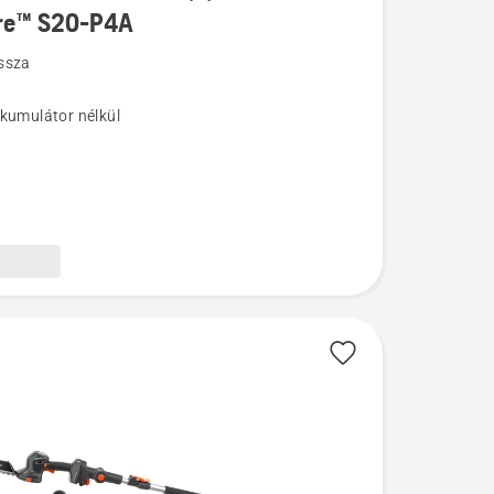
re™ S20-P4A
k
ssza
kkumulátor nélkül
l