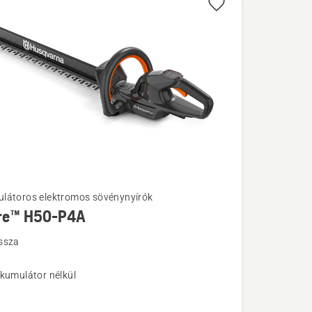
látoros elektromos sövénynyírók
re™ H50-P4A
k
ssza
kkumulátor nélkül