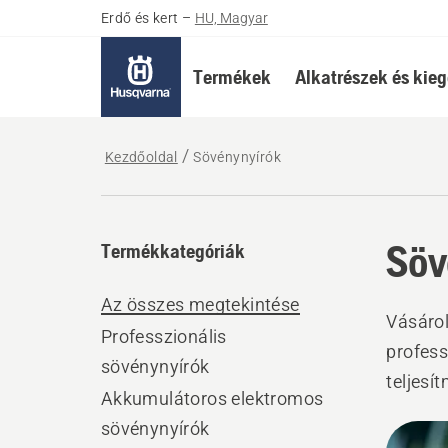
Erdő és kert
–
HU, Magyar
Termékek
Alkatrészek és kieg
Kezdőoldal
Sövénynyírók
Söv
Termékkategóriák
Az összes megtekintése
Vásárol
Professzionális
profess
sövénynyírók
teljesí
Akkumulátoros elektromos
benzin
sövénynyírók
All
sövény