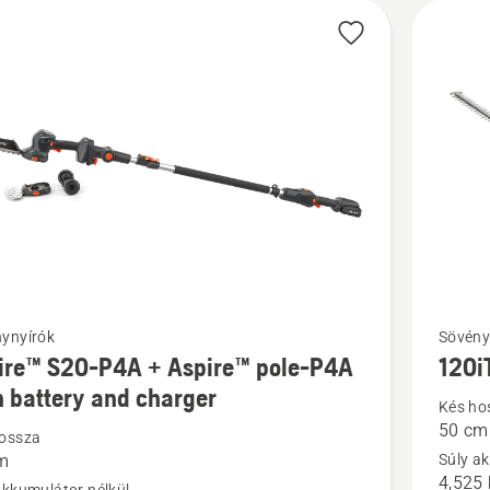
i
További
ynyírók
Sövény
ire™ S20-P4A + Aspire™ pole-P4A
120i
ek
részlete
h battery and charger
a(z)
Kés ho
50 cm
™
120iTK4
ossza
m
Súly a
H
4,525