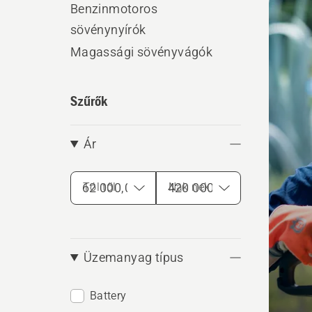
Benzinmotoros
produ
sövénynyírók
Magassági sövényvágók
Szűrők
Ár
Tól től
Nak nek
Üzemanyag típus
Battery