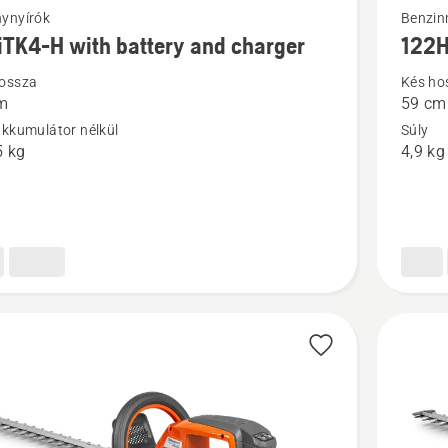
i
További
ynyírók
Benzin
iTK4-H with battery and charger
122
ek
részlete
a(z)
ossza
Kés ho
m
59 cm
4-
122HD6
akkumulátor nélkül
Súly
termékrő
5 kg
4,9 kg
r
ől