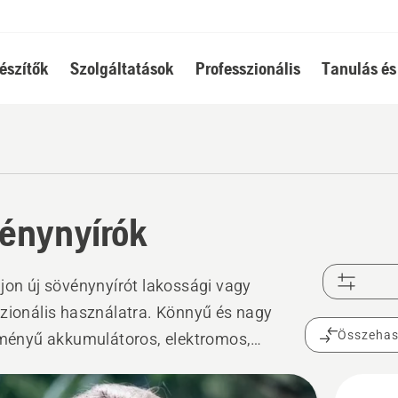
észítők
Szolgáltatások
Professzionális
Tanulás és
énynyírók
jon új sövénynyírót lakossági vagy
zionális használatra. Könnyű és nagy
Összehas
tményű akkumulátoros, elektromos,
motoros sövénynyírókat és magassági
vágókat kínálunk.