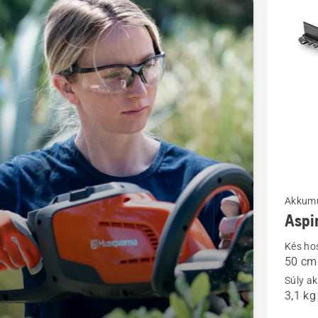
cts
További
Akkumu
Aspi
részlete
a(z)
Kés ho
50 cm
Aspire™
Súly a
H50-
3,1 kg
P4A