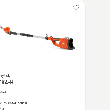
nyírók
TK4-H
k
ssza
-
kkumulátor nélkül
 kg