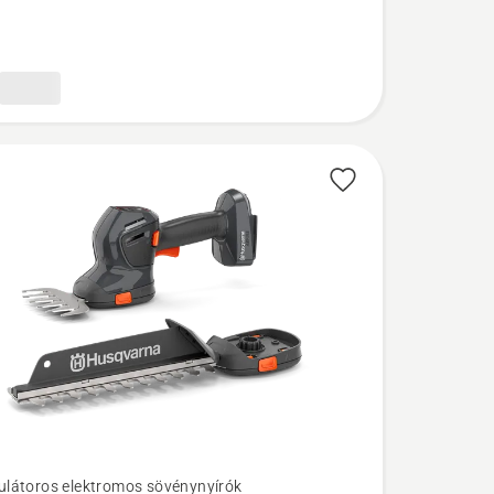
l
látoros elektromos sövénynyírók