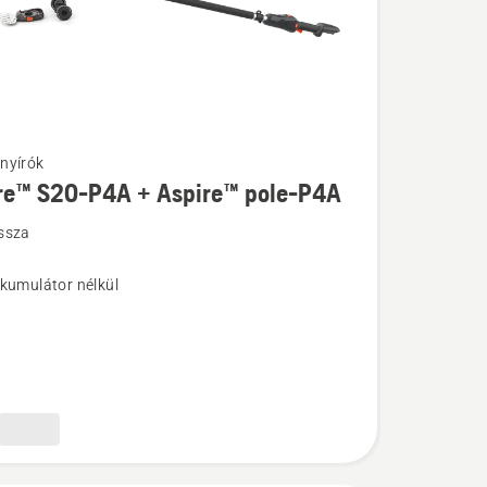
nyírók
re™ S20-P4A + Aspire™ pole-P4A
k
ssza
kkumulátor nélkül
l