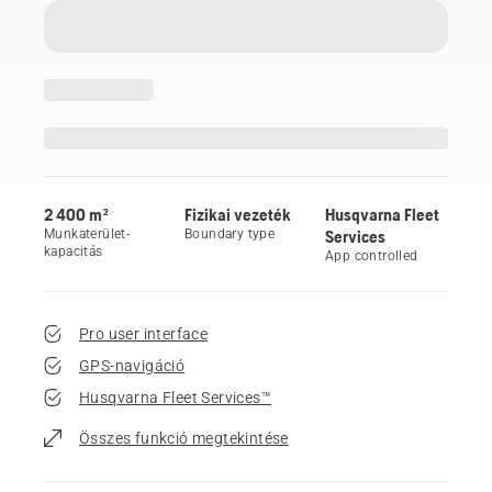
2 400 m²
Fizikai vezeték
Husqvarna Fleet
Munkaterület-
Boundary type
Services
kapacitás
App controlled
Pro user interface
GPS-navigáció
Husqvarna Fleet Services™
Összes funkció megtekintése