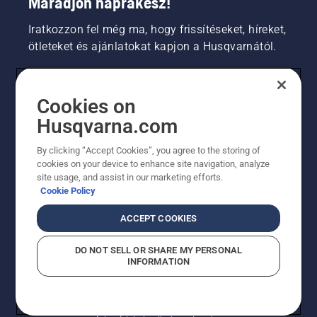
Maradjon naprakész!
teherbíró
és zöld
Iratkozzon fel még ma, hogy frissítéseket, híreket,
legyen.
ötleteket és ajánlatokat kapjon a Husqvarnától.
FOGYASZTÓ
Cookies on
Husqvarna.com
PROFESSZIONÁLIS
By clicking “Accept Cookies”, you agree to the storing of
cookies on your device to enhance site navigation, analyze
site usage, and assist in our marketing efforts.
Cookie Policy
ACCEPT COOKIES
DO NOT SELL OR SHARE MY PERSONAL
INFORMATION
© Husqvarna AB (publ). Minden jog fenntartva.
A sütikkel kapcsolatos nyilatkozat
Használati feltételek