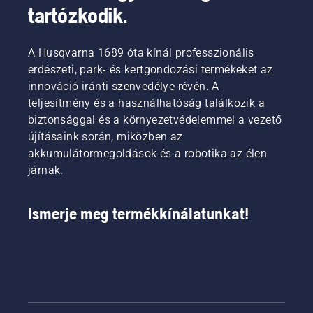
kiküszöbölheti
robotfűnyíró
számára
tartózkodik.
azokat a
végezze
azt is
problémákat,
el a
jelenti,
amelyek
munkát.
hogy
A Husqvarna 1689 óta kínál professzionális
még
Ez sok
elgondolkodik
erdészeti, park- és kertgondozási termékeket az
költségesebb
futballklub
azon,
innováció iránti szenvedélye révén. A
és
számára
hogyan
időigényesebb
rengeteg
teljesítmény és a használhatóság találkozik a
védheti
pluszmunkát
értékes
meg
biztonsággal és a környezetvédelemmel a vezető
eredményezhetnek.
időt
legjobban
újításaink során, miközben az
A kérdés
szabadítana
a gyepet,
akkumulátormegoldások és a robotika az élen
az, hogy
fel.
hogy az
járnak.
általában
ellenálljon
túl sokat
a téli
öntözünk-
hidegnek,
Ismerje meg termékkínálatunkat!
e?
és a
legjobb
állapotban
legyen,
amikor a
meleg
idő újra