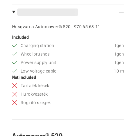
Husqvarna Automower® 520 - 970 65 63‑11
Included
Charging station
Igen
Wheel brushes
Igen
Power supply unit
Igen
Low voltage cable
10 m
Not included
Tartalék kések
Hurokvezeték
Rögzítő szegek
Automower® 520