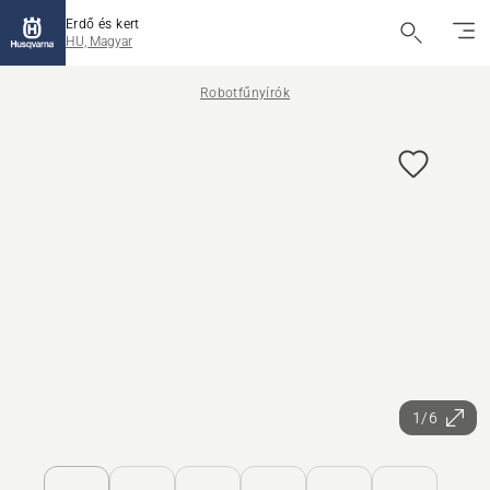
Erdő és kert
HU, Magyar
Robotfűnyírók
1/6