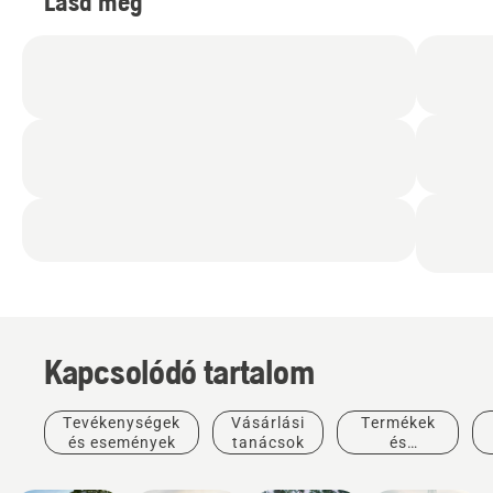
Lásd még
Kapcsolódó tartalom
Tevékenységek
Vásárlási
Termékek
és események
tanácsok
és
Termékek
Kertépítés
innovációk
Tereprendezési
és