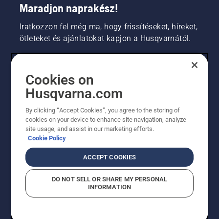
Maradjon naprakész!
Iratkozzon fel még ma, hogy frissítéseket, híreket,
ötleteket és ajánlatokat kapjon a Husqvarnától.
FOGYASZTÓ
Cookies on
Husqvarna.com
PROFESSZIONÁLIS
By clicking “Accept Cookies”, you agree to the storing of
cookies on your device to enhance site navigation, analyze
site usage, and assist in our marketing efforts.
Cookie Policy
ACCEPT COOKIES
DO NOT SELL OR SHARE MY PERSONAL
INFORMATION
© Husqvarna AB (publ). Minden jog fenntartva.