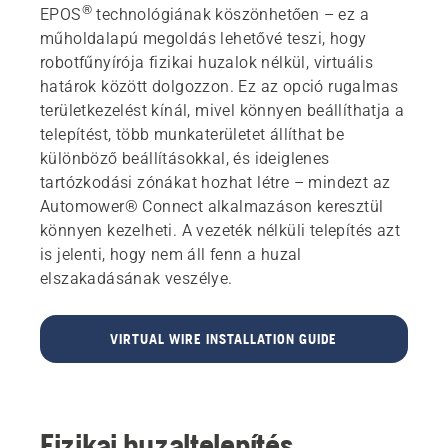
®
EPOS
technológiának köszönhetően – ez a
műholdalapú megoldás lehetővé teszi, hogy
robotfűnyírója fizikai huzalok nélkül, virtuális
határok között dolgozzon. Ez az opció rugalmas
területkezelést kínál, mivel könnyen beállíthatja a
telepítést, több munkaterületet állíthat be
különböző beállításokkal, és ideiglenes
tartózkodási zónákat hozhat létre – mindezt az
Automower® Connect alkalmazáson keresztül
könnyen kezelheti. A vezeték nélküli telepítés azt
is jelenti, hogy nem áll fenn a huzal
elszakadásának veszélye.
VIRTUAL WIRE INSTALLATION GUIDE
Fizikai huzaltelepítés