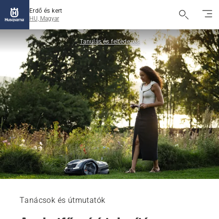
Erdő és kert
HU, Magyar
Tanulás és felfedezés
Tanácsok és útmutatók