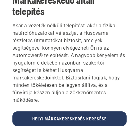
Márkakereskedő általi
telepítés
Akár a vezeték nélküli telepítést, akár a fizikai
határolóhuzalokat választja, a Husqvarna
részletes útmutatókat biztosít, amelyek
segítségével könnyen elvégezheti Ön is az
Automower® telepítését. A nagyobb kényelem és
nyugalom érdekében azonban szakértői
segítséget is kérhet Husqvarna
márkakereskedőinktől. Biztosítani fogják, hogy
minden tökéletesen be legyen állítva, és a
fűnyírója készen álljon a zökkenőmentes
működésre.
HELYI MÁRKAKERESKEDÉS KERESÉSE