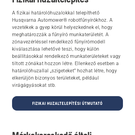
A fizikai határolóhuzalokkal telepíthető
Husqvarna Automower® robotfűnyírókhoz. A
vezetékek a gyep körül helyezkednek el, hogy
meghatározzák a fűnyíró munkaterületét. A
zónavezérléssel rendelkező fűnyírómodell
kiválasztása lehetővé teszi, hogy külön
beállításokkal rendelkező munkaterületeket vagy
tiltott zónákat hozzon létre. Ellenkező esetben a
határolóhuzallal „szigeteket” hozhat létre, hogy
elkerüljön bizonyos területeket, például
virágágyásokat stb.
FIZIKAI HUZALTELEPÍTÉSI ÚTMUTATÓ