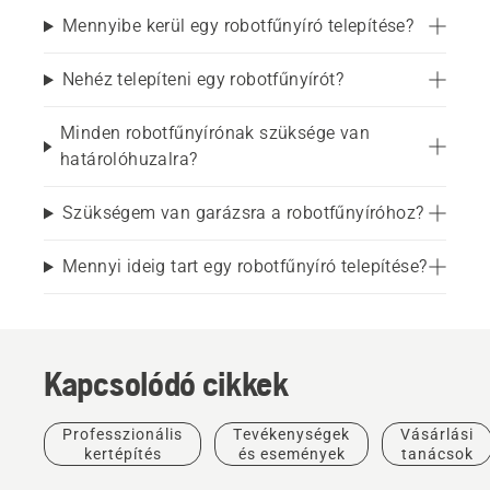
Mennyibe kerül egy robotfűnyíró telepítése?
Nehéz telepíteni egy robotfűnyírót?
Minden robotfűnyírónak szüksége van
határolóhuzalra?
Szükségem van garázsra a robotfűnyíróhoz?
Mennyi ideig tart egy robotfűnyíró telepítése?
Kapcsolódó cikkek
Professzionális
Tevékenységek
Vásárlási
kertépítés
és események
tanácsok
Tanácsok