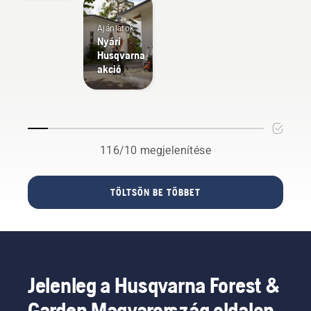
tökéletes
legyen.
Ajánlatok
Nyári
Husqvarna
akció
116/10 megjelenítése
TÖLTSÖN BE TÖBBET
Jelenleg a Husqvarna Forest &
Garden Magyarország oldalon