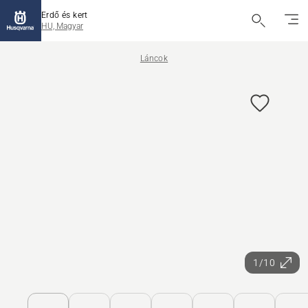
Erdő és kert
HU, Magyar
Láncok
1/10