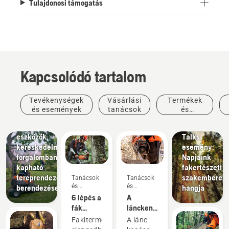
Tulajdonosi támogatás
Kapcsolódó tartalom
Történetek
és
Tevékenységek
Vásárlási
Termékek
inspiráció
és események
tanácsok
és
Husqvarna
Kertépítés
innovációk
Tereprendezési
Tree
eszközök,
Talks
kereskedelmi
esemény:
forgalomban
Napjaink
kapható
fakertészeti
tereprendezési
szakemberein
Tanácsok
Tanácsok
és
és
berendezések
hangja
útmutatók
útmutatók
6 lépés a
A
fák
lánckenés
sikeres
működésének
Fakitermeléskor
A lánc
kivágásához
ellenőrzése