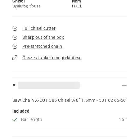
Chisel
Nem
Gyalufog típusa
PIXEL
Full chisel cutter
Sharp out of the box
Pre-stretched chain
Összes funkció megtekintése
Saw Chain X-CUT C85 Chisel 3/8” 1.5mm - 581 62 66‑56
Included
Bar length
15 "