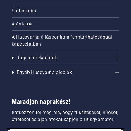
olaj azt
Sajtószoba
jelzi,
hogy a
kenési
Ajánlatok
rendszer
működik.
A Husqvarna álláspontja a fenntarthatósággal
kapcsolatban
Jogi termékadatok
Egyéb Husqvarna oldalak
Maradjon naprakész!
Iratkozzon fel még ma, hogy frissítéseket, híreket,
ötleteket és ajánlatokat kapjon a Husqvarnától.