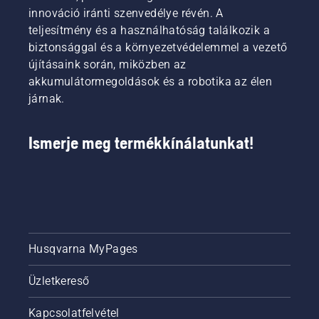
olajszintet.
a lehető
innováció iránti szenvedélye révén. A
Indítsa el
legmagasabb
teljesítmény és a használhatóság találkozik a
a
legyen.
biztonsággal és a környezetvédelemmel a vezető
láncfűrészt,
és
újításaink során, miközben az
győződjön
akkumulátormegoldások és a robotika az élen
meg
járnak.
róla,
hogy a
láncfék
Ismerje meg termékkínálatunkat!
ki van
kapcsolva.
Pörgesse
fel a
láncfűrész
motorját
néhány
centiméterre
Husqvarna MyPages
a fa
törzsétől.
Üzletkereső
A
fatörzsön
Kapcsolatfelvétel
megjelenő