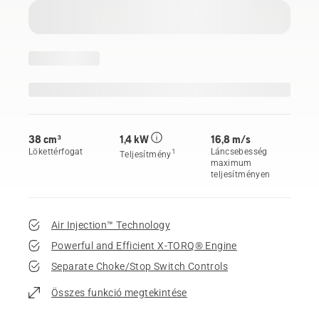
38 cm³
1,4 kW
16,8 m/s
Lökettérfogat
Láncsebesség
1
Teljesítmény
maximum
teljesítményen
Air Injection™ Technology
Powerful and Efficient X-TORQ® Engine
Separate Choke/Stop Switch Controls
Összes funkció megtekintése