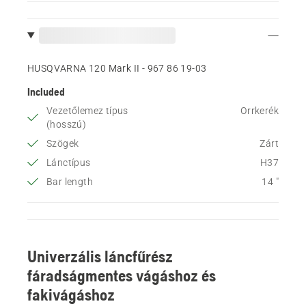
HUSQVARNA 120 Mark II - 967 86 19‑03
Included
Vezetőlemez típus
Orrkerék
(hosszú)
Szögek
Zárt
Lánctípus
H37
Bar length
14 "
Univerzális láncfűrész
fáradságmentes vágáshoz és
fakivágáshoz