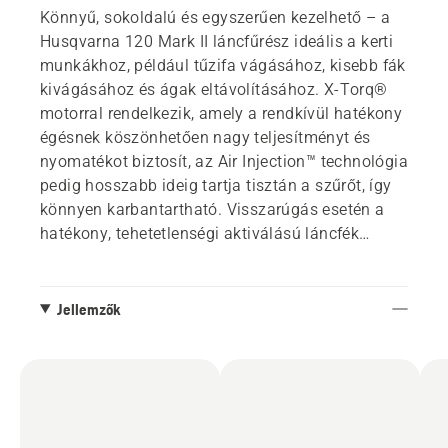
Könnyű, sokoldalú és egyszerűen kezelhető – a
Husqvarna 120 Mark II láncfűrész ideális a kerti
munkákhoz, például tűzifa vágásához, kisebb fák
kivágásához és ágak eltávolításához. X-Torq®
motorral rendelkezik, amely a rendkívül hatékony
égésnek köszönhetően nagy teljesítményt és
nyomatékot biztosít, az Air Injection™ technológia
pedig hosszabb ideig tartja tisztán a szűrőt, így
könnyen karbantartható. Visszarúgás esetén a
hatékony, tehetetlenségi aktiválású láncfék
azonnal leállítja a láncot, így csökkentve a
sérülésveszélyt.
Jellemzők