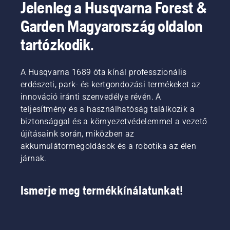
Jelenleg a Husqvarna Forest &
sapkát,
és
Garden Magyarország oldalon
fordítsa
el kézzel,
tartózkodik.
vagy
szükség
esetén
A Husqvarna 1689 óta kínál professzionális
használjon
erdészeti, park- és kertgondozási termékeket az
csavarhúzót.
innováció iránti szenvedélye révén. A
teljesítmény és a használhatóság találkozik a
biztonsággal és a környezetvédelemmel a vezető
újításaink során, miközben az
akkumulátormegoldások és a robotika az élen
járnak.
Ismerje meg termékkínálatunkat!