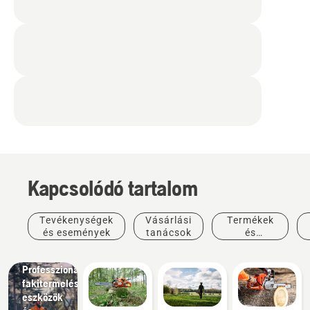
Kapcsolódó tartalom
Tevékenységek
Vásárlási
Termékek
és események
tanácsok
és
innovációk
Megoldások
Professzionális
fakitermelési
eszközök