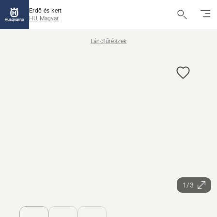
Erdő és kert
HU, Magyar
Láncfűrészek
1/3