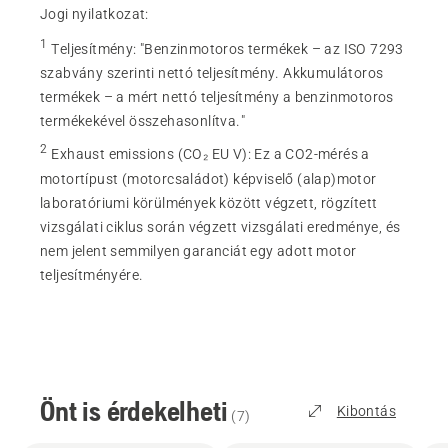
Jogi nyilatkozat:
1
Teljesítmény
:
"Benzinmotoros termékek – az ISO 7293
szabvány szerinti nettó teljesítmény. Akkumulátoros
termékek – a mért nettó teljesítmény a benzinmotoros
termékekével összehasonlítva."
2
Exhaust emissions (CO₂ EU V)
:
Ez a CO2-mérés a
motortípust (motorcsaládot) képviselő (alap)motor
laboratóriumi körülmények között végzett, rögzített
vizsgálati ciklus során végzett vizsgálati eredménye, és
nem jelent semmilyen garanciát egy adott motor
teljesítményére.
Önt is érdekelheti
Kibontás
(
7
)