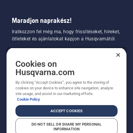
Maradjon naprakész!
Iratkozzon fel még ma, hogy frissítéseket, híreket,
ötleteket és ajánlatokat kapjon a Husqvarnától.
FOGYASZTÓ
Cookies on
Husqvarna.com
PROFESSZIONÁLIS
By clicking “Accept Cookies”, you agree to the storing of
cookies on your device to enhance site navigation, analyze
site usage, and assist in our marketing efforts.
Cookie Policy
ACCEPT COOKIES
DO NOT SELL OR SHARE MY PERSONAL
INFORMATION