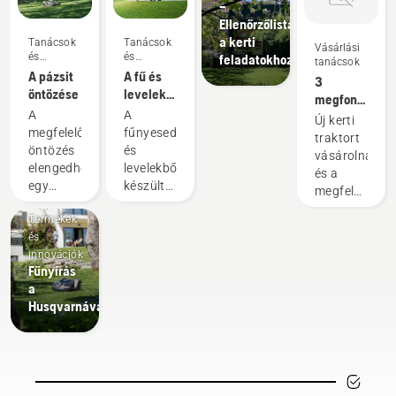
–
Ellenőrzőlista
a kerti
Tanácsok
Tanácsok
Vásárlási
és
és
feladatokhoz
tanácsok
útmutatók
útmutatók
A pázsit
A fű és
3
öntözése
levelek
megfontoland
mulcsozása
A
A
szempont,
Új kerti
megfelelő
fűnyesedékből
ha kerti
traktort
öntözés
és
traktort
vásárolna,
elengedhetetlen
levelekből
vásárol
és a
egy
készült
megfelelő
szép,
mulcs
megoldást
Termékek
zöld és
használatával
keresi?
és
egészséges
időt és
Íme
innovációk
pázsit
pénzt
néhány
Fűnyírás
kialakításához.
takaríthat
tipp a
a
Íme a
meg. A
legmegfelelő
Husqvarnával
Husqvarna
fűnyesedékből
típus
néhány
és
kiválasztásáh
tippje,
levelekből
amelyekkel
készült
gondoskodhat
mulcs