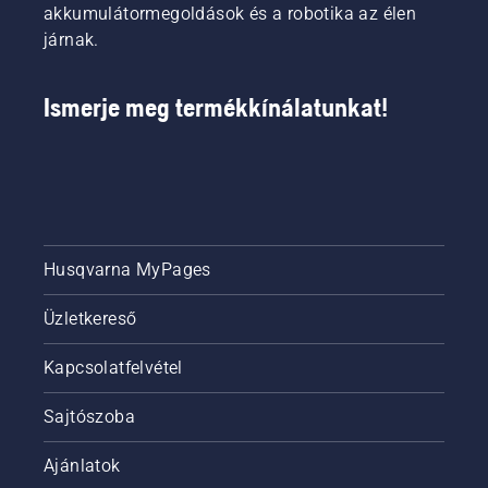
indítózsinórt,
akkumulátormegoldások és a robotika az élen
amíg a
járnak.
motor be
nem
indul.
Ismerje meg termékkínálatunkat!
Végül
pörgesse
fel a
motort,
hogy
normál
fordulatszámot
érjen el.
Husqvarna MyPages
Üzletkereső
Kapcsolatfelvétel
Sajtószoba
Ajánlatok