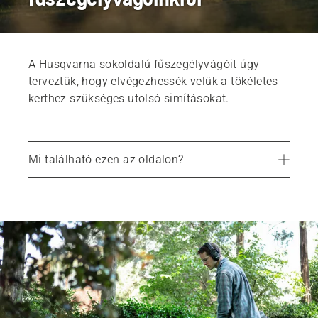
A Husqvarna sokoldalú fűszegélyvágóit úgy
terveztük, hogy elvégezhessék velük a tökéletes
kerthez szükséges utolsó simításokat.
Mi található ezen az oldalon?
Ajánlott termékek
Találja meg a megfelelő fűszegélyvágót
Szolgáltatások
Alkatrészek és kiegészítők
Helyi márkakereskedés keresése