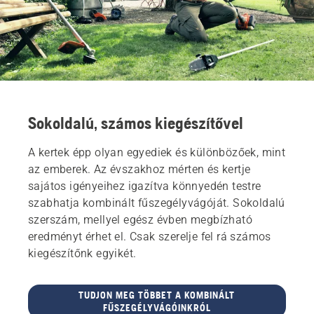
Sokoldalú, számos kiegészítővel
A kertek épp olyan egyediek és különbözőek, mint
az emberek. Az évszakhoz mérten és kertje
sajátos igényeihez igazítva könnyedén testre
szabhatja kombinált fűszegélyvágóját. Sokoldalú
szerszám, mellyel egész évben megbízható
eredményt érhet el. Csak szerelje fel rá számos
kiegészítőnk egyikét.
TUDJON MEG TÖBBET A KOMBINÁLT
FŰSZEGÉLYVÁGÓINKRÓL