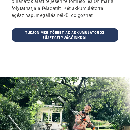
pillanatok alatt teljesen feltölthető, és Ön máris
folytathatja a feladatát. Két akkumulátorral
egész nap, megállás nélkül dolgozhat.
TUDJON MEG TÖBBET AZ AKKUMULÁTOROS
FŰSZEGÉLYVÁGÓINKRÓL