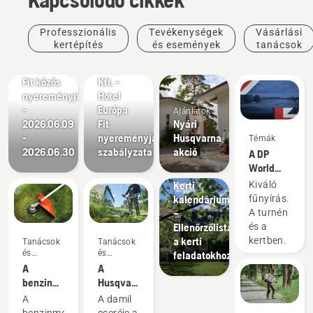
Ajánlatok
Husqvarna
Professzionális
Tevékenységek
Vásárlási
Magyarország
Ajánlatok
kertépítés
és események
tanácsok
- Hotel
Husqvarna
Európa
Magyarország
Fit közös
Kft. -
nyereményjátéka
Hotel
-
Európa
Ajánlatok
2026.06.09
Fit
Nyári
-
nyereményjáték
Husqvarna
Témák
Tanácsok
2026.06.30
szabályzata
akció
A DP
és
World
útmutatók
Tour
Kerti
Kiváló
hivatalos
kalendárium
fűnyírás.
robotfűnyíró-
–
A turnén
partnere
Ellenőrzőlista
és a
a kerti
kertben.
Tanácsok
Tanácsok
és
és
feladatokhoz
útmutatók
útmutatók
A
A
benzinmotoros
Husqvarna
fűszegélyvágó
benzinmotoros
A
A damil
elindítása
fűszegélyvágó