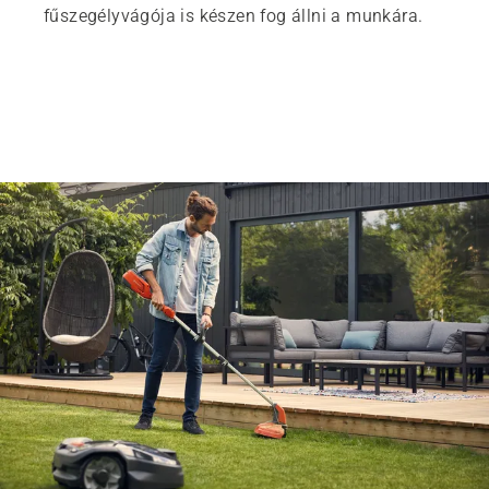
fűszegélyvágója is készen fog állni a munkára.