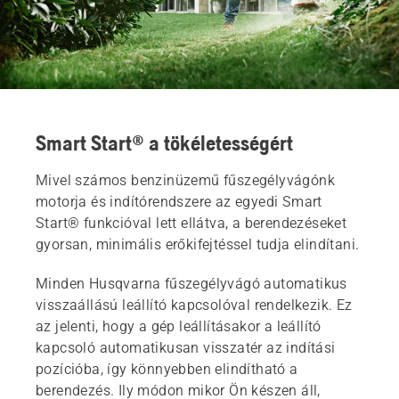
Smart Start® a tökéletességért
Mivel számos benzinüzemű fűszegélyvágónk
motorja és indítórendszere az egyedi Smart
Start® funkcióval lett ellátva, a berendezéseket
gyorsan, minimális erőkifejtéssel tudja elindítani.
Minden Husqvarna fűszegélyvágó automatikus
visszaállású leállító kapcsolóval rendelkezik. Ez
az jelenti, hogy a gép leállításakor a leállító
kapcsoló automatikusan visszatér az indítási
pozícióba, így könnyebben elindítható a
berendezés. Ily módon mikor Ön készen áll,