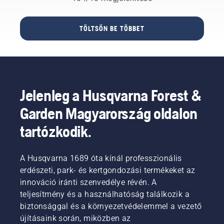
fákat
körülményekhez
a
szeretne
és
motorba
kivágni?
felhasználókhoz.
a motor
TÖLTSÖN BE TÖBBET
Íme
Hogyan
indításához.
néhány
találhatja
Aktiválja
szempont,
meg
a
melyeket
azonban
hidegindítót,
fűkasza
az Ön
és húzza
vásárlása
igényei
meg az
Jelenleg a Husqvarna Forest &
előtt
szempontjából
indítózsinórt,
érdemes
optimális
amíg a
Garden Magyarország oldalon
mérlegelnie.
fűszegélyvágót?
motor be
Íme
nem
tartózkodik.
néhány
indul. Ha
alapvető
a motor
kérdés,
leállt,
A Husqvarna 1689 óta kínál professzionális
amelyek
kapcsolja
erdészeti, park- és kertgondozási termékeket az
megválaszolása
ki a
innováció iránti szenvedélye révén. A
elvezeti
hidegindítót,
teljesítmény és a használhatóság találkozik a
a helyes
és húzza
választáshoz.
biztonsággal és a környezetvédelemmel a vezető
meg újra
az
újításaink során, miközben az