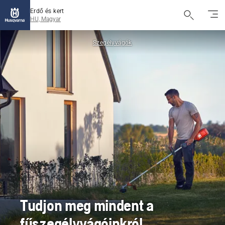
Erdő és kert
HU, Magyar
Szegélyvágók
Tudjon meg mindent a
fűszegélyvágóinkról