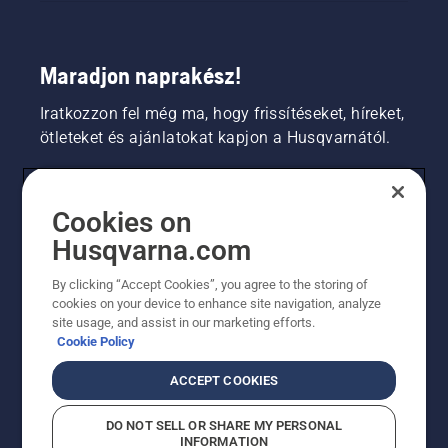
Maradjon naprakész!
Iratkozzon fel még ma, hogy frissítéseket, híreket,
ötleteket és ajánlatokat kapjon a Husqvarnától.
FOGYASZTÓ
Cookies on
Husqvarna.com
PROFESSZIONÁLIS
By clicking “Accept Cookies”, you agree to the storing of
cookies on your device to enhance site navigation, analyze
site usage, and assist in our marketing efforts.
Cookie Policy
ACCEPT COOKIES
DO NOT SELL OR SHARE MY PERSONAL
INFORMATION