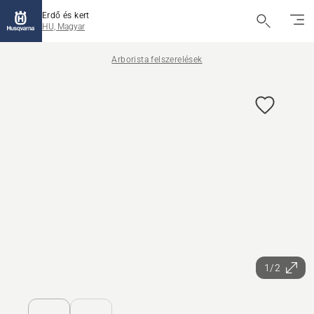
Erdő és kert
HU, Magyar
Arborista felszerelések
1/2