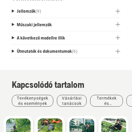
akkumulátorcsomag pedig azt jelenti, hogy a
Jellemzők
(
9
)
felhasználók szabadon oszthatják meg az
akkumulátorokat a kábelköteg cseréje nélkül. A
Műszaki jellemzők
levehető támasztóláb a szabadon álló
használathoz egész napos kényelmet és
A következő modellre illik
termelékenységet biztosít, valamint csökkenti a
heveder nedvesedésének és szennyeződésének
Útmutatók és dokumentumok
(
6
)
kockázatát.
Kapcsolódó tartalom
Tevékenységek
Vásárlási
Termékek
és események
tanácsok
és
innovációk