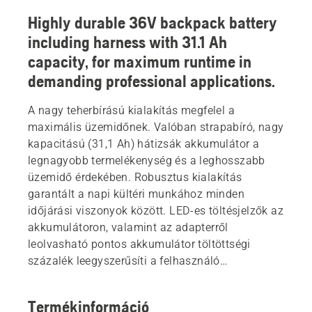
Highly durable 36V backpack battery
including harness with 31.1 Ah
capacity, for maximum runtime in
demanding professional applications.
A nagy teherbírású kialakítás megfelel a
maximális üzemidőnek. Valóban strapabíró, nagy
kapacitású (31,1 Ah) hátizsák akkumulátor a
legnagyobb termelékenység és a leghosszabb
üzemidő érdekében. Robusztus kialakítás
garantált a napi kültéri munkához minden
időjárási viszonyok között. LED-es töltésjelzők az
akkumulátoron, valamint az adapterről
leolvasható pontos akkumulátor töltöttségi
százalék leegyszerűsíti a felhasználó
munkatervezését. A továbbfejlesztett
ergonomikus kábelköteg tökéletes illeszkedést
Termékinformáció
tesz lehetővé, a könnyen levehető