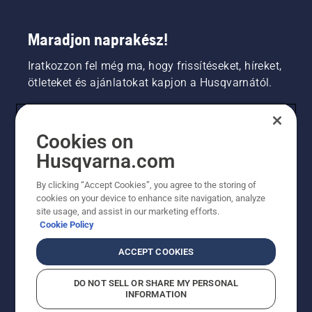
Maradjon naprakész!
Iratkozzon fel még ma, hogy frissítéseket, híreket,
ötleteket és ajánlatokat kapjon a Husqvarnától.
FOGYASZTÓ
Cookies on
Husqvarna.com
PROFESSZIONÁLIS
By clicking “Accept Cookies”, you agree to the storing of
cookies on your device to enhance site navigation, analyze
site usage, and assist in our marketing efforts.
Cookie Policy
ACCEPT COOKIES
DO NOT SELL OR SHARE MY PERSONAL
INFORMATION