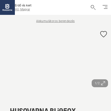
Erdő és kert
HU, Magyar
Akkumulátoros berendezés
1/2
HUSQVARNA BLi950X