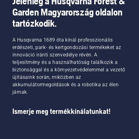
Jelenleg a Husqvarna Forest &
gázadásnál,
akkumulátort.
akkumulátoro
Garden Magyarország oldalon
hogy a
A
termékportfól
felhasználó
megfelelően
egy
tartózkodik.
megőrizhesse
illeszkedő
teljesen
az
hátizsák-
új szintre
akkumulátor
akkumulátor
emelkedik”
A Husqvarna 1689 óta kínál professzionális
élettartamát
kényelmesebb
–
könnyű
erdészeti, park- és kertgondozási termékeket az
viseletet
mondja
fű
biztosít,
Johan
innováció iránti szenvedélye révén. A
nyírása
és
Svennung,
teljesítmény és a használhatóság találkozik a
közben.
csökkenti
a
biztonsággal és a környezetvédelemmel a vezető
A savE
a
Husqvarna
újításaink során, miközben az
üzemmód
fáradtságot
elektromos
be- és
akkumulátormegoldások és a robotika az élen
használat
és
kikapcsolásához
közben,
akkumulátoro
járnak.
egyszerűen
így
kéziszerszám
nyomja
hosszabb
felelős
meg az
ideig
termékigazgat
Ismerje meg termékkínálatunkat!
akkumulátoros
dolgozhat
szegélyvágó
megszakítás
egyik
nélkül.
gombját.