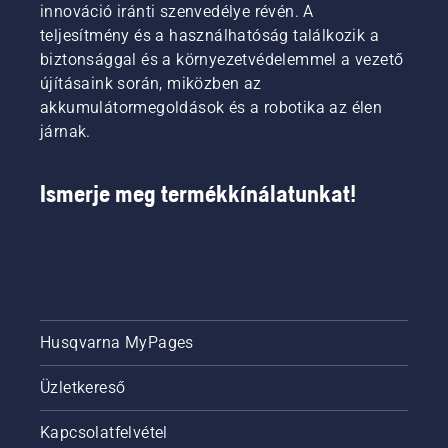
fű
biztosít,
Johan
innováció iránti szenvedélye révén. A
nyírása
és
Svennung,
teljesítmény és a használhatóság találkozik a
közben.
csökkenti
a
biztonsággal és a környezetvédelemmel a vezető
A savE
a
Husqvarna
újításaink során, miközben az
üzemmód
fáradtságot
elektromos
be- és
akkumulátormegoldások és a robotika az élen
használat
és
kikapcsolásához
közben,
akkumulátoro
járnak.
egyszerűen
így
kéziszerszám
nyomja
hosszabb
felelős
meg az
ideig
termékigazgat
Ismerje meg termékkínálatunkat!
akkumulátoros
dolgozhat
szegélyvágó
megszakítás
egyik
nélkül.
gombját.
Husqvarna MyPages
Üzletkereső
Kapcsolatfelvétel