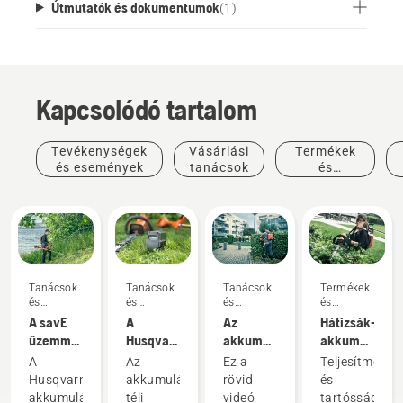
Útmutatók és dokumentumok
(
1
)
Kapcsolódó tartalom
Tevékenységek
Vásárlási
Termékek
és események
tanácsok
és
innovációk
Tanácsok
Tanácsok
Tanácsok
Termékek
és
és
és
és
útmutatók
útmutatók
útmutatók
innovációk
A savE
A
Az
Hátizsák-
üzemmód
Husqvarna
akkumulátor-
akkumulátor:
használata
akkumulátor
hátizsák
A kézi
A
Az
Ez a
Teljesítmény
az
téli
helyes
akkumulátoro
Husqvarna
akkumulátorok
rövid
és
akkumulátoros
tárolása
felhelyezése
szerszámok
akkumulátoros
téli
videó
tartósság