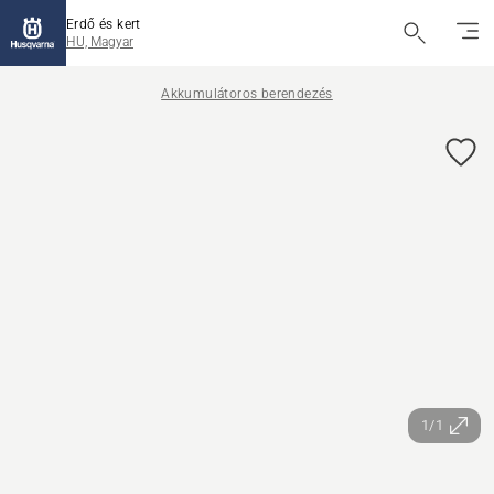
Erdő és kert
HU, Magyar
Akkumulátoros berendezés
1/1