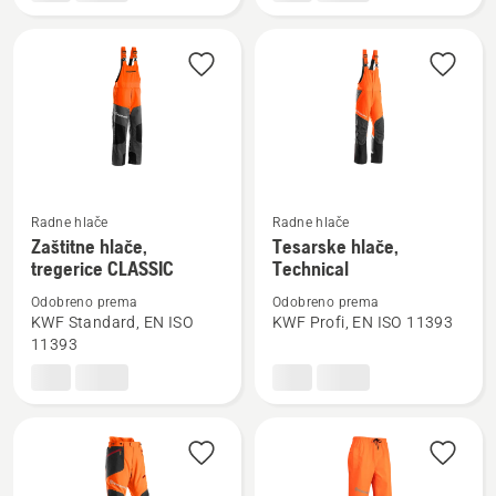
rad
Entry
s
motornom
pilom,
Classic
Radne hlače
Radne hlače
Pogledajte
Pogledajte
Zaštitne hlače,
Tesarske hlače,
više
više
tregerice CLASSIC
Technical
detalja
detalja
Odobreno prema
Odobreno prema
o
o
KWF Standard, EN ISO
KWF Profi, EN ISO 11393
Zaštitne
Tesarske
11393
hlače,
hlače,
tregerice
Technical
CLASSIC