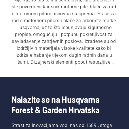
ste povremeni korisnik motorne pile, hlače za rad 
s motornom pilom osnovna su oprema. Hlače za 
rad s motornom pilom i hlače za arboriste marke 
Husqvarna, uz to što ispunjavaju sigurnosne 
propise, omogućuju i potpunu pokretljivost za 
savladavanje zahtjevnih poslova. Izrađene su od 
izdržljivih materijala visoke kvalitete kako bi 
izdržale habanje tijekom dugih radnih dana u 
šumi. Dizajnerski elementi poput rastezljive 
tkanine i patentnih zatvarača za ventilaciju 
povećavaju udobnost i osiguravaju učinkovit rad. 
Uz hlače za rad s motornom pilom, naš 
asortiman osobne zaštitne opreme (PPE) također 
obuhvaća kacige za šumarstvo, štitnike za uši, 
Nalazite se na Husqvarna
sigurnosne naočale, jakne za rad s motornom 
Forest & Garden Hrvatska
pilom, čizme za rad s motornom pilom, rukavice 
za rad s motornom pilom i mnoštvo drugih 
osnovnih potrepština.
Strast za inovacijama vodi nas od 1689., stoga