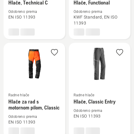
više
više
Hlače, Technical C
Hlače, Functional
detalja
detalja
Odobreno prema
Odobreno prema
o
o
EN ISO 11393
KWF Standard, EN ISO
Hlače,
Hlače,
11393
Technical
Functional
C
Pogledajte
Pogledajte
Radne hlače
Radne hlače
više
više
Hlače za rad s
Hlače, Classic Entry
motornom pilom, Classic
detalja
detalja
Odobreno prema
o
o
EN ISO 11393
Odobreno prema
Hlače
Hlače,
EN ISO 11393
za
Classic