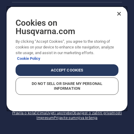
Akcije
Cookies on
Pravne informacije o proizvodu
Husqvarna.com
Ostale stranice tvrtke Husqvarna
By clicking “Accept Cookies”, you agree to the storing of
cookies on your device to enhance site navigation, analyze
site usage, and assist in our marketing efforts.
Cookie Policy
ACCEPT COOKIES
DO NOT SELL OR SHARE MY PERSONAL
INFORMATION
© Husqvarna AB (jav). Sva prava pridržana. Prikazane
cijene preporučene su maloprodajne cijene.
Pravila o kolačićima
Uvjeti upotrebe
Obavijest o zaštiti privatnosti
Impresum
Prijavite sumnjiva kršenja