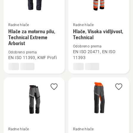
Radne hlače
Radne hlače
Pogledajte
Pogledajte
Hlače za motornu pilu,
Hlače, Visoka vidljivost,
više
više
Technical Extreme
Technical
detalja
detalja
Arborist
Odobreno prema
o
o
EN ISO 20471, EN ISO
Odobreno prema
Hlače
Hlače,
EN ISO 11393, KWF Profi
11393
za
Visoka
motornu
vidljivost,
pilu,
Technical
Technical
Extreme
Arborist
Pogledajte
Pogledajte
Radne hlače
Radne hlače