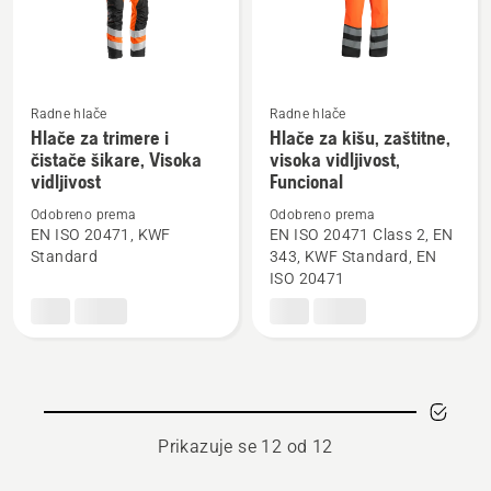
Radne hlače
Radne hlače
Hlače za trimere i
Hlače za kišu, zaštitne,
Pogledajte
Pogledajte
čistače šikare, Visoka
visoka vidljivost,
više
više
vidljivost
Funcional
detalja
detalja
Odobreno prema
Odobreno prema
o
o
EN ISO 20471, KWF
EN ISO 20471 Class 2, EN
Hlače
Hlače
Standard
343, KWF Standard, EN
za
za
ISO 20471
trimere
kišu,
i
zaštitne,
čistače
visoka
šikare,
vidljivost,
Visoka
Funcional
vidljivost
Prikazuje se 12 od 12