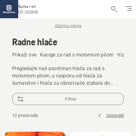
Šuma i vrt
HR, Hrvatski
Zaštitna odjeća
Radne hlače
Prikaži sve
Kacige za rad s motornom pilom
Viziri i
Pregledajte naš asortiman hlača za rad s
motornom pilom, u rasponu od hlača za
šumarstvo i hlača za obrezivače stabala do
hlača za arboriste te višenamjenskih radnih
hlača. Dizajnirane za udobnost i praktičnost,
Filtar
idealne su za poslove na otvorenom.
12 proizvoda
Usporedi
Učitaj