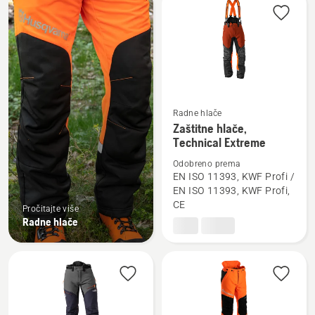
sve
proizvode
Radne hlače
Pogledajte
Zaštitne hlače,
više
Technical Extreme
detalja
Odobreno prema
o
EN ISO 11393, KWF Profi /
Zaštitne
EN ISO 11393, KWF Profi,
CE
hlače,
Pročitajte više
Radne hlače
Technical
Extreme