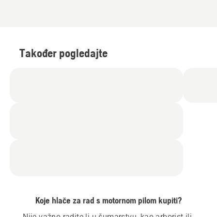
Također pogledajte
Koje hlače za rad s motornom pilom kupiti?
Nije važno radite li u šumarstvu, kao arborist ili 