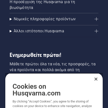
Η προσέγγιση της Husqvarna για τη
βιωσιμότητα
Νομικές πληροφορίες προϊόντων
Άλλοι ιστότοποι Husqvarna
Ενημερωθείτε πρώτοι!
Μάθετε πρώτοι όλα τα νέα, τις προσφορές, τα
νέα προϊόντα και πολλά ακόμα από τη
Husqvarna! Κάντε εγγραφή στο newsletter μας
εδώ.
Cookies on
Husqvarna.com
ΕΓΓΡΑΦΉ ΣΤΟ ΕΝΗΜΕΡΩΤΙΚΌ ΔΕΛΤΊΟ
By clicking “Accept Cookies”, you agree to the storing of
cookies on your device to enhance site navigation, analyze