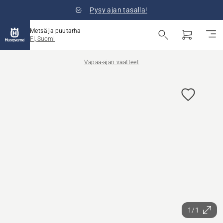
Pysy ajan tasalla!
Metsä ja puutarha
FI, Suomi
Vapaa-ajan vaatteet
1/1