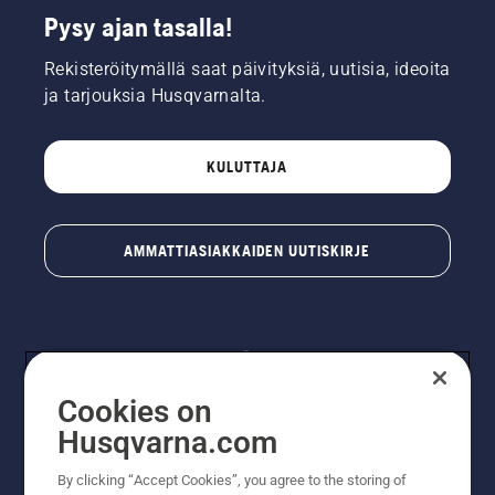
Pysy ajan tasalla!
Rekisteröitymällä saat päivityksiä, uutisia, ideoita
ja tarjouksia Husqvarnalta.
KULUTTAJA
AMMATTIASIAKKAIDEN UUTISKIRJE
Cookies on
Husqvarna.com
By clicking “Accept Cookies”, you agree to the storing of
© Husqvarna AB (publ). Kaikki oikeudet pidätetään.