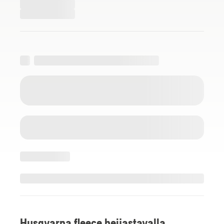
Husqvarna fleece heijastavalla