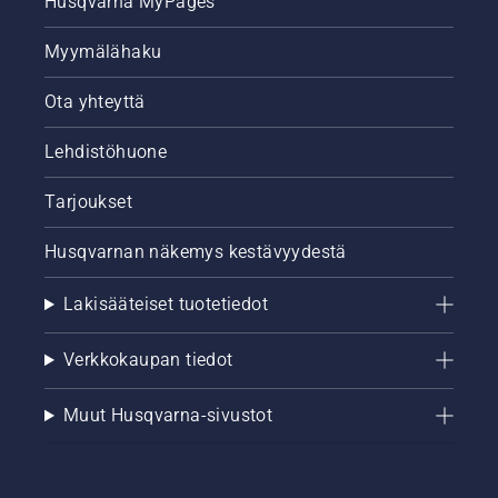
Husqvarna MyPages
Myymälähaku
Ota yhteyttä
Lehdistöhuone
Tarjoukset
Husqvarnan näkemys kestävyydestä
Lakisääteiset tuotetiedot
Verkkokaupan tiedot
Muut Husqvarna-sivustot