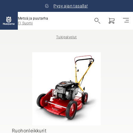
Pysy ajan tasalla!
Metsä ja puutarha
FI, Suomi
Tukipalvelut
Ruohonleikkurit