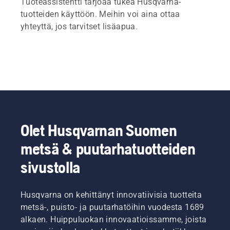
Tuoteassistentti tarjoaa tukea Husqvarna-
tuotteiden käyttöön. Meihin voi aina ottaa
yhteyttä, jos tarvitset lisäapua.
Olet Husqvarnan Suomen
metsä & puutarhatuotteiden
sivustolla
Husqvarna on kehittänyt innovatiivisia tuotteita
metsä-, puisto- ja puutarhatöihin vuodesta 1689
alkaen. Huippuluokan innovaatioissamme, joista