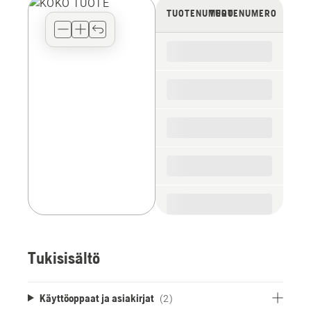
view
TUOTENUMERO
TUOTENUMERO
type
for
the
spare
parts
Tukisisältö
Käyttöoppaat ja asiakirjat
(2)