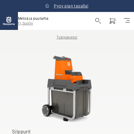
Pysy ajan tasalla!
Metsä ja puutarha
FI, Suomi
Tukipalvelut
Silppurit