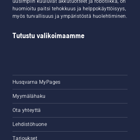
uusimpiin kuuluvat akkutuotteet ja robotiikka, on
huomioitu paitsi tehokkuus ja helppokäyttöisyys,
myös turvallisuus ja ympäristöstä huolehtiminen.
Tutustu valikoimaamme
Husqvarna MyPages
Myymälähaku
Ota yhteyttä
Lehdistöhuone
Tarjoukset