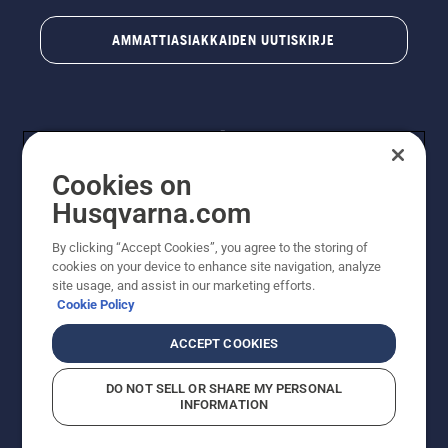
AMMATTIASIAKKAIDEN UUTISKIRJE
Cookies on
Husqvarna.com
By clicking “Accept Cookies”, you agree to the storing of
© Husqvarna AB (publ). Kaikki oikeudet pidätetään.
cookies on your device to enhance site navigation, analyze
Hinnat ovat suositushintoja. Varaamme oikeudet
site usage, and assist in our marketing efforts.
hintamuutoksiin, kirjoitus- ja sisältövirheisiin. Sivusto
Cookie Policy
pyritään pitämään mahdollisimman ajantasaisena ja
virheettömänä. Kaikki luetellut hinnat ovat
ACCEPT COOKIES
suositushintoja (sis. alv), ellei tuotetta voi ostaa
suoraan verkkosivustoltamme.
DO NOT SELL OR SHARE MY PERSONAL
Evästekäytäntö
Käyttöehdot
Tietosuojailmoitus
Tiedot
INFORMATION
Epäillyistä rikkomuksista ilmoittaminen