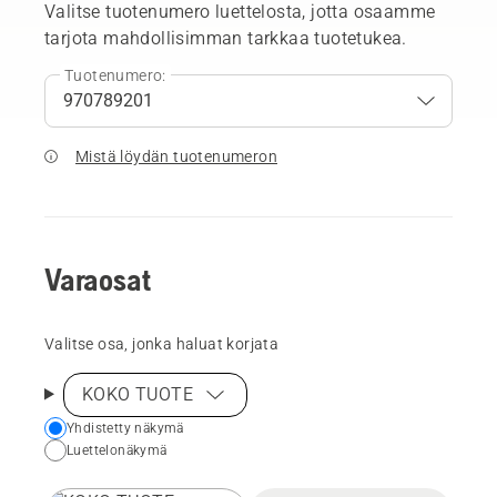
Valitse tuotenumero luettelosta, jotta osaamme
tarjota mahdollisimman tarkkaa tuotetukea.
Tuotenumero:
Mistä löydän tuotenumeron
Varaosat
Valitse osa, jonka haluat korjata
KOKO TUOTE
Choose
Yhdistetty näkymä
Luettelonäkymä
your
preferred