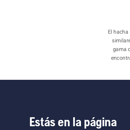
El hacha
similar
gama d
encontr
con mate
En la g
Estás en la página