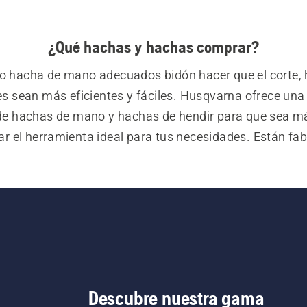
¿Qué hachas y hachas comprar?
 o hacha de mano adecuados bidón hacer que el corte, h
es sean más eficientes y fáciles. Husqvarna ofrece una 
e hachas de mano y hachas de hendir para que sea más
ar el herramienta ideal para tus necesidades. Están fab
riales de alta calidad y diseñados para ser cómodos de
ama, también encontrará pequeñas hachas que son una
perfecta para practicar senderismo y acampar.
Descubre nuestra gama