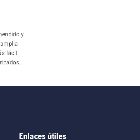
endido y 
amplia 
 fácil 
ricados 
 usar.  
 opción 
Enlaces útiles