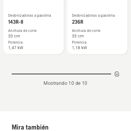
Ver
Ver
Desbrozadoras a gasolina
Desbrozadoras a gasolina
más
más
143R-II
236R
detalles
detalles
Anchura de corte
Anchura de corte
sobre
sobre
33 cm
33 cm
143R-
236R
Potencia
Potencia
1,47 kW
1,18 kW
II
Mostrando 10 de 10
Mira también