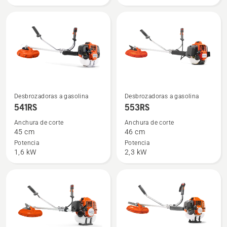
Ver
Ver
Desbrozadoras a gasolina
Desbrozadoras a gasolina
más
más
541RS
553RS
detalles
detalles
Anchura de corte
Anchura de corte
sobre
sobre
45 cm
46 cm
541RS
553RS
Potencia
Potencia
1,6 kW
2,3 kW