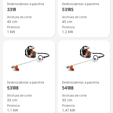
Ver
Ver
Desbrozadoras a gasolina
Desbrozadoras a gasolina
más
más
331R
531RS
detalles
detalles
Anchura de corte
Anchura de corte
sobre
sobre
43 cm
45 cm
331R
531RS
Potencia
Potencia
1 kW
1,2 kW
Ver
Ver
Desbrozadoras a gasolina
Desbrozadoras a gasolina
más
más
531RB
541RB
detalles
detalles
Anchura de corte
Anchura de corte
sobre
sobre
33 cm
33 cm
531RB
541RB
Potencia
Potencia
1,1 kW
1,47 kW