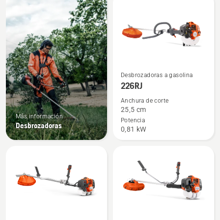
products
Ver
Desbrozadoras a gasolina
más
226RJ
detalles
Anchura de corte
sobre
25,5 cm
Más información
226RJ
Potencia
Desbrozadoras
0,81 kW