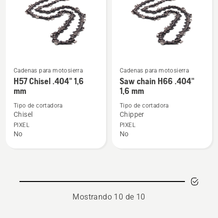
mm
mm
Cadenas para motosierra
Cadenas para motosierra
Ver
Ver
H57 Chisel .404" 1,6
Saw chain H66 .404''
más
más
mm
1,6 mm
detalles
detalles
Tipo de cortadora
Tipo de cortadora
sobre
sobre
Chisel
Chipper
H57
Saw
PIXEL
PIXEL
Chisel
chain
No
No
.404"
H66
1,6
.404''
mm
1,6
mm
Mostrando 10 de 10