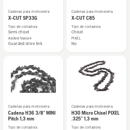
Ver
Ver
Cadenas para motosierra
Cadenas para motosierra
más
más
X-CUT SP33G
X-CUT C85
detalles
detalles
Tipo de cortadora
Tipo de cortadora
sobre
sobre
Semi chisel
Chisel
X-
X-
Added feature
PIXEL
Guarded drive link
No
CUT
CUT
SP33G
C85
Cadenas para motosierra
Cadenas para motosierra
Ver
Ver
Cadena H36 3/8" MINI
H30 Micro Chisel PIXEL
más
más
Pitch 1,3 mm
.325" 1,3 mm
detalles
detalles
Tipo de cortadora
Tipo de cortadora
sobre
sobre