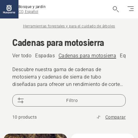
Bosque y jardín
CO, Español
Herramientas forestales y para el cuidado de árboles
Cadenas para motosierra
Ver todo
Espadas
Cadenas para motosierra
Equipos
Descubre nuestra gama de cadenas de
motosierra y cadenas de sierra de tubo
diseñadas para ofrecer un rendimiento de corte
eficiente y una durabilidad duradera. Encuentra
el cadena adecuado para tu motosierra o sierra
Filtro
de tubo, ya sea cortar leña, cuidar árboles o
realizar trabajos forestales profesionales.
10 products
Comparar
All