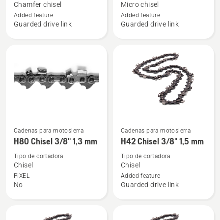
Chamfer chisel
Micro chisel
Cadena
H30
Added feature
Added feature
H36
Micro
Guarded drive link
Guarded drive link
3/8"
Chisel
MINI
PIXEL
Pitch
.325"
1,3
1,3
mm
mm
Ver
Ver
Cadenas para motosierra
Cadenas para motosierra
más
más
H80 Chisel 3/8'' 1,3 mm
H42 Chisel 3/8" 1,5 mm
detalles
detalles
Tipo de cortadora
Tipo de cortadora
sobre
sobre
Chisel
Chisel
H80
H42
PIXEL
Added feature
No
Guarded drive link
Chisel
Chisel
3/8''
3/8"
1,3
1,5