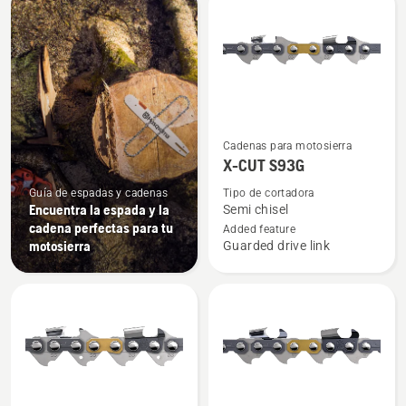
products
Ver
Cadenas para motosierra
más
X-CUT S93G
detalles
Guía de espadas y cadenas
Tipo de cortadora
sobre
Encuentra la espada y la
Semi chisel
X-
cadena perfectas para tu
Added feature
motosierra
Guarded drive link
CUT
S93G