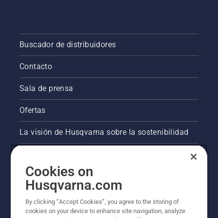
Buscador de distribuidores
Contacto
Sala de prensa
Ofertas
La visión de Husqvarna sobre la sostenibilidad
Información legal de productos
Cookies on
Otros sitios de Husqvarna
Husqvarna.com
By clicking “Accept Cookies”, you agree to the storing of
AlertLine/Canal de Denúncias
cookies on your device to enhance site navigation, analyze