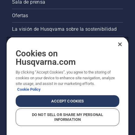
Sala de prensa
Ofertas
La visión de Husqvarna sobre la sostenibilidad
Información legal de productos
Cookies on
Otros sitios de Husqvarna
Husqvarna.com
By clicking “Accept Cookies”, you agree to the storing of
AlertLine/Canal de Denúncias
cookies on your device to enhance site navigation, analyze
site usage, and assist in our marketing efforts.
Cookie Policy
ACCEPT COOKIES
DO NOT SELL OR SHARE MY PERSONAL
INFORMATION