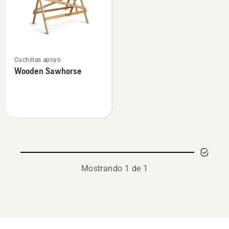
Ver
Cuchillas apoyo
más
Wooden Sawhorse
detalles
sobre
Wooden
Sawhorse
Mostrando 1 de 1