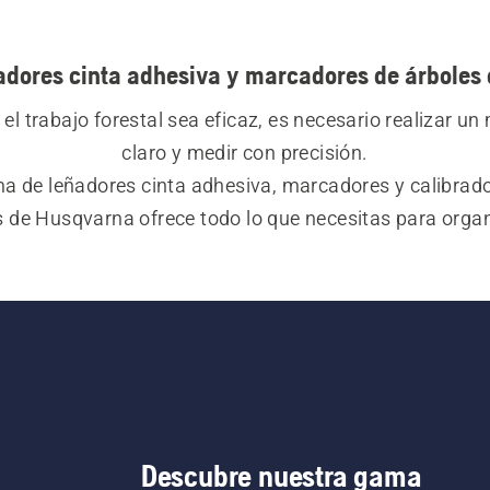
adores cinta adhesiva y marcadores de árboles
el trabajo forestal sea eficaz, es necesario realizar un
claro y medir con precisión.
a de leñadores cinta adhesiva, marcadores y calibrado
s de Husqvarna ofrece todo lo que necesitas para organi
 correctamente. Las cintas están marcadas por ambas c
los calibradores son precisos y fáciles de usar.
Descubre nuestra gama