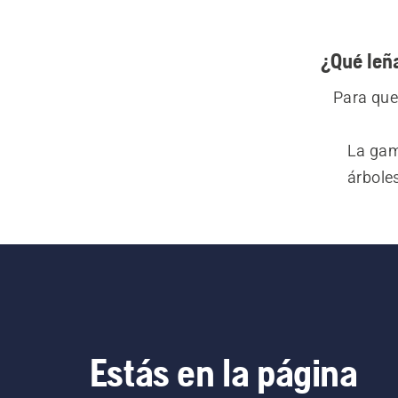
¿Qué leñ
Para que 
La gam
árbole
trabajo
Estás en la página