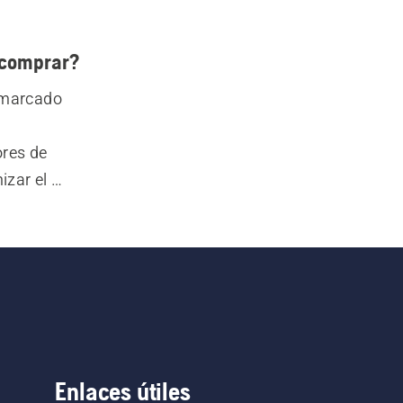
 comprar?
 marcado 
res de 
zar el 
aras, y 
Enlaces útiles