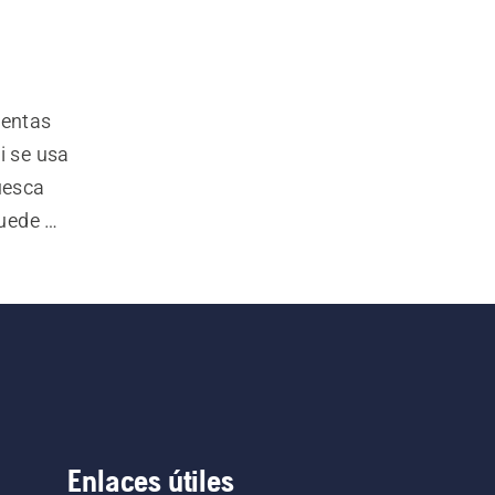
entas 
 se usa 
uesca 
uede 
e hendir 
eguir la 
Enlaces útiles