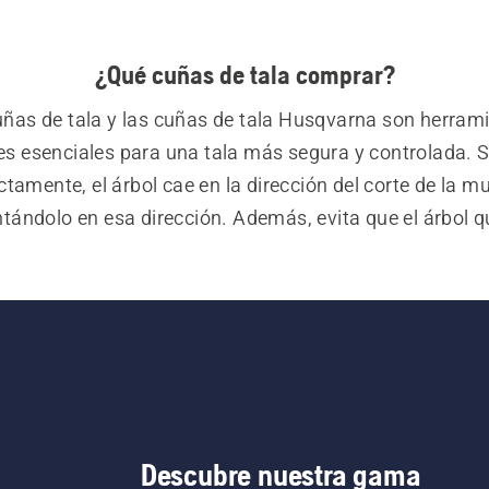
¿Qué cuñas de tala comprar?
ñas de tala y las cuñas de tala Husqvarna son herrami
es esenciales para una tala más segura y controlada. Si
ctamente, el árbol cae en la dirección del corte de la m
ntándolo en esa dirección. Además, evita que el árbol q
 en el barra al realizar el corte de derribo. Las cuñas d
bricadas en acero de alta calidad y diseñadas para cons
máxima hendidura de troncos.
Descubre nuestra gama