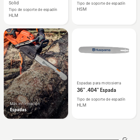
sobre
sobre
Solid
Tipo de soporte de espadín
3/8"
3/8"
HSM
Tipo de soporte de espadín
HLM
Espada
Espada
solida
solida
-
-
HN
RSN
Ver
Espadas para motosierra
más
36" .404" Espada
detalles
sobre
Tipo de soporte de espadín
Más información
HLM
36"
Espadas
.404"
Espada