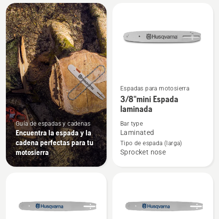
All
products
Espadas para motosierra
Ver
3/8"mini Espada
más
laminada
detalles
Guía de espadas y cadenas
Bar type
sobre
Encuentra la espada y la
Laminated
3/8"mini
cadena perfectas para tu
Tipo de espada (larga)
Espada
motosierra
Sprocket nose
laminada