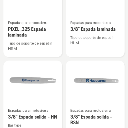
Ver
Ver
Espadas para motosierra
Espadas para motosierra
más
más
PIXEL .325 Espada
3/8" Espada laminada
detalles
detalles
laminada
Tipo de soporte de espadín
sobre
sobre
HLM
Tipo de soporte de espadín
PIXEL
3/8"
HSM
.325
Espada
Espada
laminada
laminada
Ver
Ver
Espadas para motosierra
Espadas para motosierra
más
más
3/8" Espada solida - HN
3/8" Espada solida -
RSN
detalles
detalles
Bar type