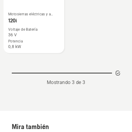
Ver
Motosierras eléctricas y a
más
batería
120i
detalles
Voltaje de Batería
sobre
36 V
120i
Potencia
0,8 kW
Mostrando 3 de 3
Mira también