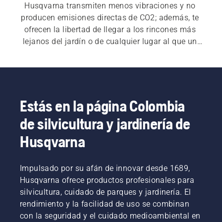
Husqvarna transmiten menos vibraciones y no 
producen emisiones directas de CO2; además, te 
ofrecen la libertad de llegar a los rincones más 
lejanos del jardín o de cualquier lugar al que un 
cable no pueda llegar. Las motosierras a batería 
requieren menos mantenimiento por lo que 
también te permiten ahorrar tiempo, esfuerzo y 
dinero. Todo lo que tienes que hacer es 
enorgullecerte del resultado. Consulta nuestra 
Estás en la página Colombia
gama completa de 
motosierras
.
de silvicultura y jardinería de
Husqvarna
Impulsado por su afán de innovar desde 1689,
Husqvarna ofrece productos profesionales para
silvicultura, cuidado de parques y jardinería. El
rendimiento y la facilidad de uso se combinan
con la seguridad y el cuidado medioambiental en