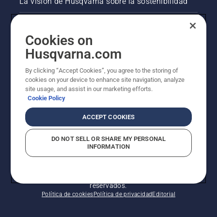
La visión de Husqvarna sobre la sostenibilidad
Información legal de productos
Cookies on
Otros sitios de Husqvarna
Husqvarna.com
By clicking “Accept Cookies”, you agree to the storing of
AlertLine/Canal de Denúncias
cookies on your device to enhance site navigation, analyze
site usage, and assist in our marketing efforts.
Cookie Policy
ACCEPT COOKIES
DO NOT SELL OR SHARE MY PERSONAL
INFORMATION
© Husqvarna AB (publ). Todos los derechos
reservados.
Política de cookies
Política de privacidad
Editorial