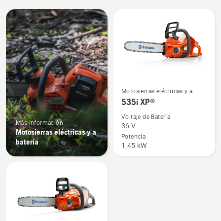
All
products
Ver
Motosierras eléctricas y a
más
batería
535i XP®
detalles
Voltaje de Batería
sobre
Más información
36 V
Motosierras eléctricas y a
535i
Potencia
batería
1,45 kW
XP®